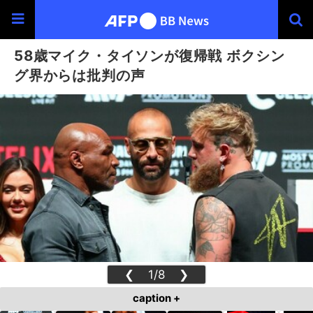
58歳マイク・タイソンが復帰戦 ボクシン
グ界からは批判の声
❮
1/8
❯
caption +