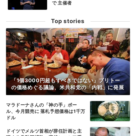
で 主催者
Top stories
「1個3000円超もすべきではない」ブリトー
の価格めぐる議論、米共和党の「内戦」に発展
マラドーナさんの「神の手」ボー
ル、今月競売に 落札予想価格は1千万
ドル
ドイツでメルツ首相が辞任計画と主