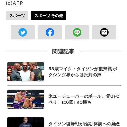
(c)AFP
スポーツ
スポーツ その他
関連記事
58歳マイク・タイソンが復帰戦 ボ
クシング界からは批判の声
米ユーチューバーのポール、元UFC
ペリーに6回TKO勝ち
タイソン復帰戦が延期 体調への懸念