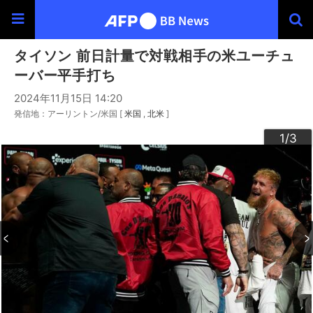
タイソン 前日計量で対戦相手の米ユーチュ
ーバー平手打ち
2024年11月15日 14:20
発信地：アーリントン/米国 [
米国
北米
]
3
2
1
/3
/3
/3