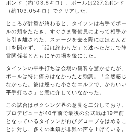
ポンド（約103.6キロ）、ポールは227.2ポンド
（約103.05キロ）でクリアした。
ところが計量が終わると、タイソンは右手でポー
ルの頬をたたき、すぐさま警備員によって相手か
ら引き離された。ステージを去る際にはほとんど
口を開かず、「話は終わりだ」と述べただけで陣
営関係者とともにその場を後にした。
タイソンの平手打ちは会場の観客を驚かせたが、
ポールは特に痛みはなかったと強調。「全然感じ
なかった。彼は怒った小さなエルフで、かわいい
平手打ちさ」と意に介していなかった。
この試合はボクシング界の意見を二分しており、
プロデビューが40年前で最後の公式戦は19年前
となっているタイソンが再びグローブをはめるこ
とに対し、多くの重鎮が非難の声を上げている。