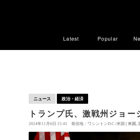
Latest
Popular
N
ニュース
政治・経済
トランプ氏、激戦州ジョー
2024年11月6日 15:45
発信地：ワシントンD.C./米国 [
米国