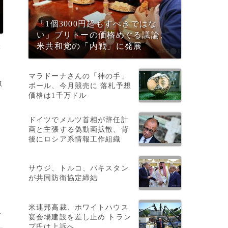
「1個3000円超もすべきではな
い」ブリトーの価格めぐる議論、
撮
米共和党の「内戦」に発展
マラドーナさんの「神の手」
激
ボール、今月競売に 落札予想
価格は1千万ドル
ドイツでメルツ首相が辞任計
画と主張する偽動画拡散、背
後にロシア系情報工作組織
サウジ、トルコ、パキスタン
と
が共同防衛協定締結
米連邦高裁、ホワイトハウス
>
宴会場建設を差し止め トラン
プ氏は上訴へ