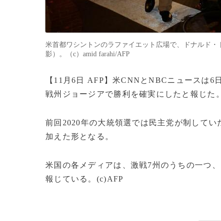
米首都ワシントンのラファイエット広場で、ドナルド・ト
影）。（c）amid farahi/AFP
【11月6日 AFP】米CNNとNBCニュー
戦州ジョージアで勝利を確実にしたと報じた
前回2020年の大統領選では民主党が制して
加えた形となる。
米国の各メディアは、激戦7州のうちの一つ
報じている。(c)AFP