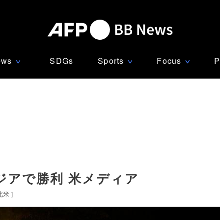
ews
SDGs
Sports
Focus
P
∨
∨
∨
ジアで勝利 米メディア
北米
]