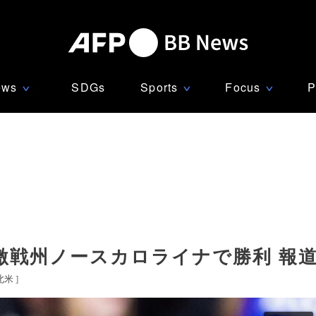
ews
SDGs
Sports
Focus
P
∨
∨
∨
激戦州ノースカロライナで勝利 報
北米
]