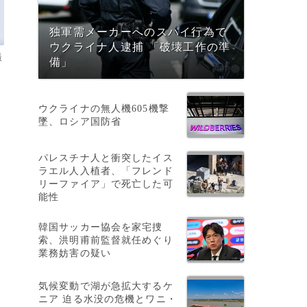
独軍需メーカーへのスパイ行為で
ウクライナ人逮捕 「破壊工作の準
撮
備」
ウクライナの無人機605機撃
墜、ロシア国防省
パレスチナ人と衝突したイス
ラエル人入植者、「フレンド
リーファイア」で死亡した可
能性
韓国サッカー協会を家宅捜
索、洪明甫前監督就任めぐり
業務妨害の疑い
気候変動で湖が急拡大するケ
、
ニア 迫る水没の危機とワニ・