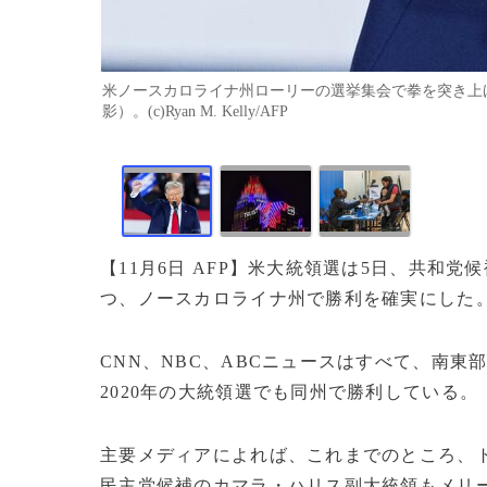
米ノースカロライナ州ローリーの選挙集会で拳を突き上げ
影）。(c)Ryan M. Kelly/AFP
【11月6日 AFP】米大統領選は5日、共和
つ、ノースカロライナ州で勝利を確実にした
CNN、NBC、ABCニュースはすべて、南
2020年の大統領選でも同州で勝利している。
主要メディアによれば、これまでのところ、
民主党候補のカマラ・ハリス副大統領もメリ