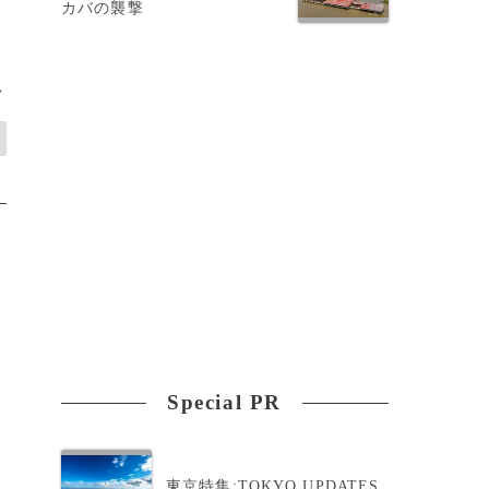
カバの襲撃
>
Special PR
東京特集:TOKYO UPDATES