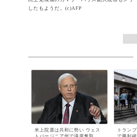
したもようだ。(c)AFP
米上院選は共和に勢い ウェス
トランプ
トバージニア州で議席奪取
で勝利確