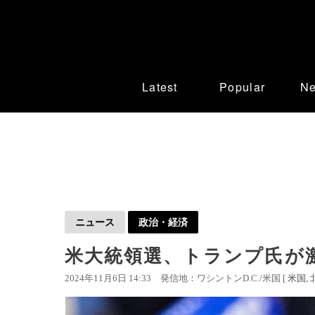
Latest
Popular
N
ニュース
政治・経済
米大統領選、トランプ氏が
2024年11月6日 14:33
発信地：ワシントンD.C./米国 [
米国