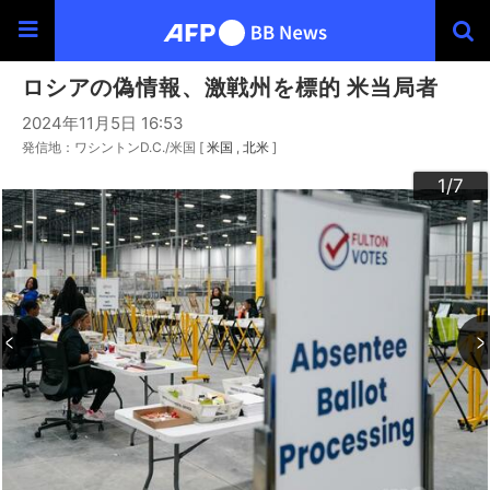
ロシアの偽情報、激戦州を標的 米当局者
2024年11月5日 16:53
発信地：ワシントンD.C./米国 [
米国
北米
]
3
4
6
2
5
7
1
/7
/7
/7
/7
/7
/7
/7