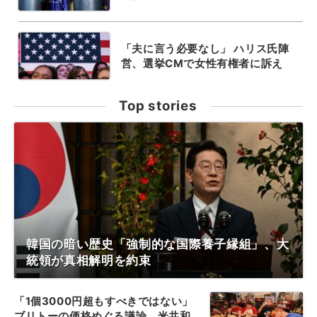
「夫に言う必要なし」 ハリス氏陣
営、選挙CMで女性有権者に訴え
Top stories
韓国の暗い歴史「強制的な国際養子縁組」、大
統領が真相解明を約束
「1個3000円超もすべきではない」
ブリトーの価格めぐる議論、米共和