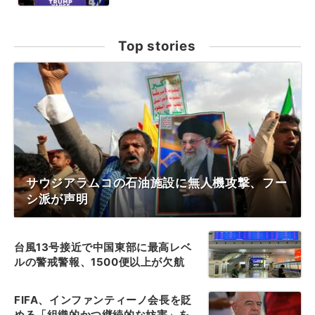
Top stories
サウジアラムコの石油施設に無人機攻撃、フー
シ派が声明
台風13号接近で中国東部に最高レベ
ルの警戒警報、1500便以上が欠航
FIFA、インファンティーノ会長を貶
める「組織的かつ継続的な妨害」を