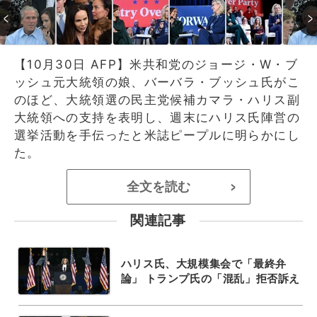
【10月30日 AFP】米共和党のジョージ・W・ブ
ッシュ元大統領の娘、バーバラ・ブッシュ氏がこ
のほど、大統領選の民主党候補カマラ・ハリス副
大統領への支持を表明し、週末にハリス氏陣営の
選挙活動を手伝ったと米誌ピープルに明らかにし
た。
全文を読む
>
関連記事
ハリス氏、大規模集会で「最終弁
論」 トランプ氏の「混乱」拒否訴え