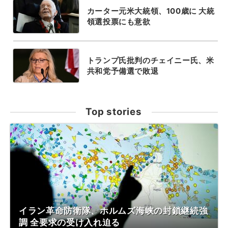
カーター元米大統領、100歳に 大統
領選投票にも意欲
トランプ氏批判のチェイニー氏、米
共和党予備選で敗退
Top stories
イラン革命防衛隊、ホルムズ海峡の封鎖継続強
調 全要求の受け入れ迫る