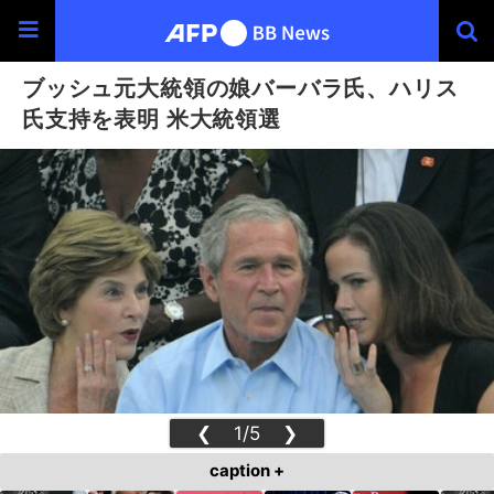
ブッシュ元大統領の娘バーバラ氏、ハリス
氏支持を表明 米大統領選
❮
1/5
❯
caption +