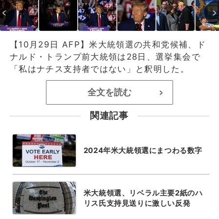
【10月29日 AFP】米大統領選の共和党候補、ド
ナルド・トランプ前大統領は28日、選挙集会で
「私はナチス支持者ではない」と釈明した。
全文を読む
>
関連記事
2024年米大統領選にまつわる数字
米大統領選、リベラル主要2紙のハ
リス氏支持見送りに激しい反発