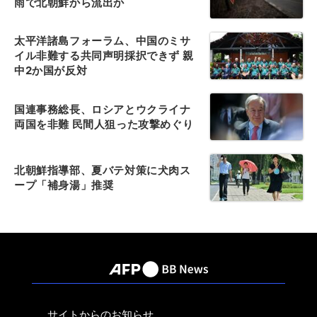
雨で北朝鮮から流出か
太平洋諸島フォーラム、中国のミサ
イル非難する共同声明採択できず 親
中2か国が反対
国連事務総長、ロシアとウクライナ
両国を非難 民間人狙った攻撃めぐり
北朝鮮指導部、夏バテ対策に犬肉ス
ープ「補身湯」推奨
サイトからのお知らせ