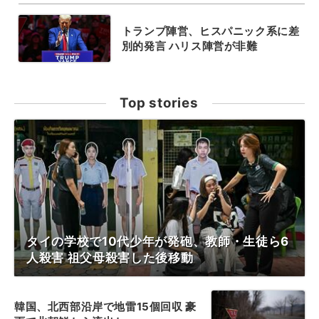
トランプ陣営、ヒスパニック系に差
別的発言 ハリス陣営が非難
Top stories
タイの学校で10代少年が発砲、教師・生徒ら6
人殺害 祖父母殺害した後移動
韓国、北西部沿岸で地雷15個回収 豪