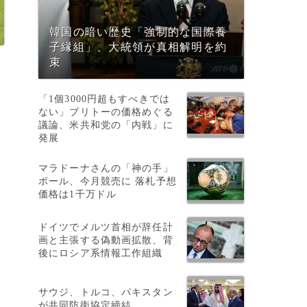
韓国の暗い歴史「強制的な国際養
子縁組」、大統領が真相解明を約
束
「1個3000円超もすべきでは
ない」ブリトーの価格めぐる
議論、米共和党の「内戦」に
発展
マラドーナさんの「神の手」
ボール、今月競売に 落札予想
価格は1千万ドル
ドイツでメルツ首相が辞任計
画と主張する偽動画拡散、背
後にロシア系情報工作組織
サウジ、トルコ、パキスタン
が共同防衛協定締結