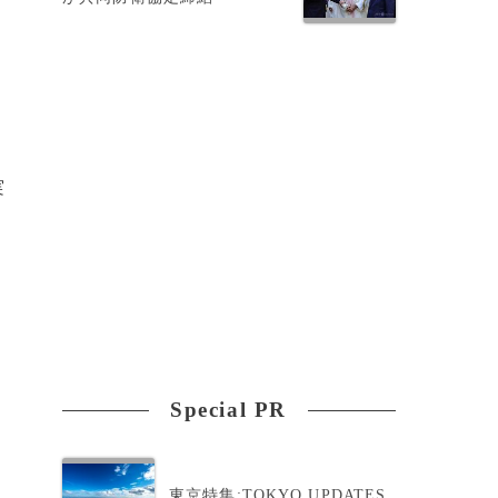
実
Special PR
東京特集:TOKYO UPDATES