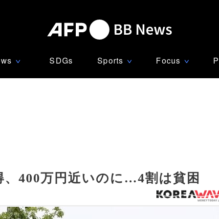
ews
SDGs
Sports
Focus
P
∨
∨
∨
、400万円近いのに…4割は貧困