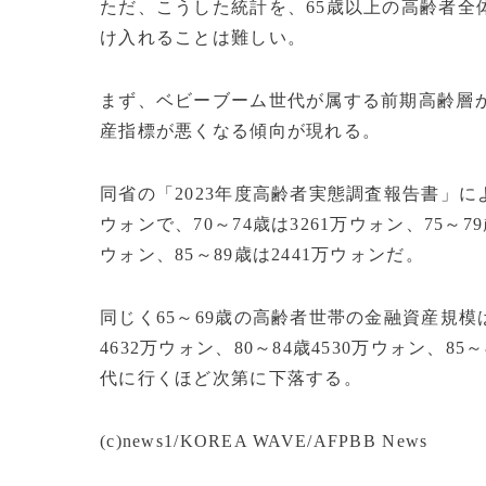
ただ、こうした統計を、65歳以上の高齢者全
け入れることは難しい。
まず、ベビーブーム世代が属する前期高齢層
産指標が悪くなる傾向が現れる。
同省の「2023年度高齢者実態調査報告書」によ
ウォンで、70～74歳は3261万ウォン、75～7
ウォン、85～89歳は2441万ウォンだ。
同じく65～69歳の高齢者世帯の金融資産規模は5
4632万ウォン、80～84歳4530万ウォン、8
代に行くほど次第に下落する。
(c)news1/KOREA WAVE/AFPBB News