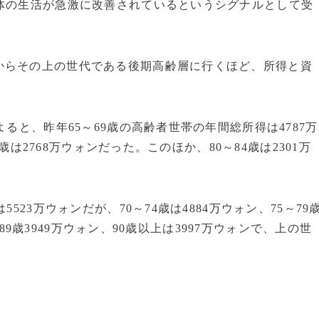
体の生活が急激に改善されているというシグナルとして受
からその上の世代である後期高齢層に行くほど、所得と資
ると、昨年65～69歳の高齢者世帯の年間総所得は4787万
9歳は2768万ウォンだった。このほか、80～84歳は2301万
523万ウォンだが、70～74歳は4884万ウォン、75～79
5～89歳3949万ウォン、90歳以上は3997万ウォンで、上の世