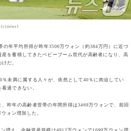
news1
者世帯の年平均所得が昨年3500万ウォン（約384万円）に近づ
資産を蓄積してきたベビーブーム世代が高齢者になり、高
わけだ。
0％未満に属する人々が、依然として40％に肉迫してい
を看過できない。
、昨年の高齢者世帯の年間所得は3469万ウォンで、前回
2万ウォン増加した。
ォン増え、金融資産規模は4912万ウォンで1699万ウォン増