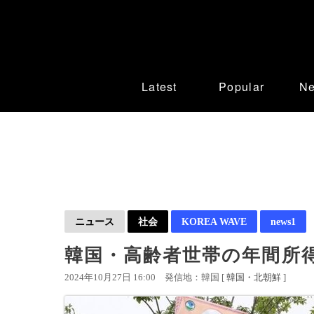
Latest
Popular
N
ニュース
社会
KOREA WAVE
news1
韓国・高齢者世帯の年間所得
2024年10月27日 16:00
発信地：韓国 [
韓国・北朝鮮
]