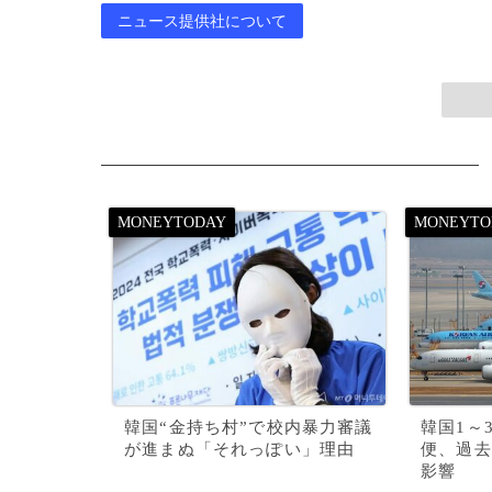
ニュース提供社について
韓国“金持ち村”で校内暴力審議
韓国1～
が進まぬ「それっぽい」理由
便、過去
影響