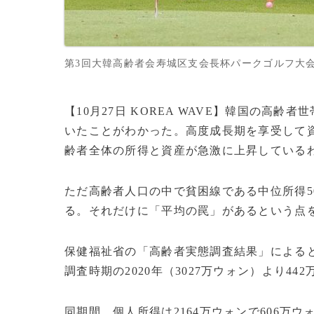
第3回大韓高齢者会寿城区支会長杯パークゴルフ大会(c)
【10月27日 KOREA WAVE】韓国の高齢
いたことがわかった。高度成長期を享受して
齢者全体の所得と資産が急激に上昇している
ただ高齢者人口の中で貧困線である中位所得5
る。それだけに「平均の罠」があるという点
保健福祉省の「高齢者実態調査結果」によると
調査時期の2020年（3027万ウォン）より44
同期間、個人所得は2164万ウォンで606万ウ