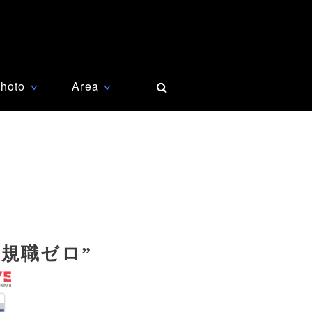
hoto
Area
∨
∨
規職ゼロ”