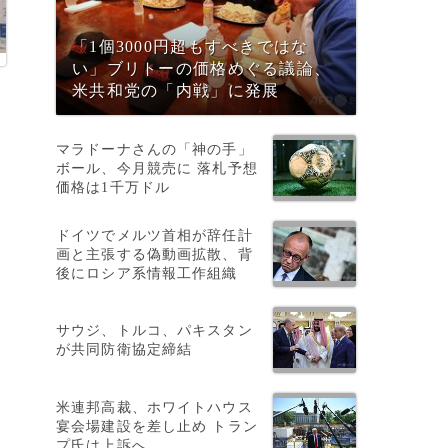
「1個3000円超もすべきではな
い」ブリトーの価格めぐる議論、
米共和党の「内戦」に発展
マラドーナさんの「神の手」
ボール、今月競売に 落札予想
れ
価格は1千万ドル
ドイツでメルツ首相が辞任計
画と主張する偽動画拡散、背
タ
後にロシア系情報工作組織
サウジ、トルコ、パキスタン
が共同防衛協定締結
米連邦高裁、ホワイトハウス
宴会場建設を差し止め トラン
プ氏は上訴へ