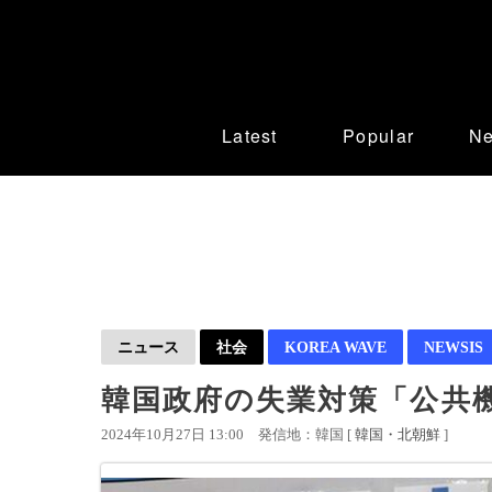
Latest
Popular
N
ニュース
社会
KOREA WAVE
NEWSIS
韓国政府の失業対策「公共
2024年10月27日 13:00
発信地：韓国 [
韓国・北朝鮮
]