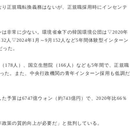
なり正規職転換義務はないが、正規職採用時にインセンテ
は非常に少ない。環境省傘下の韓国環境公団は▽2020年
23年132人▽2024年1月～9月152人など5年間体験型インターン
だった。
（178人）、国立生態院（166人）なども5年間で、正規職
かった。また、中央行政機関の青年インターン採用も低調
算は6747億ウォン（約743億円）で、2020年比66％
年政策の質的向上が必要だ」と批判している。