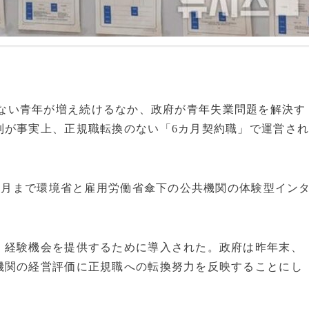
事をしない青年が増え続けるなか、政府が青年失業問題を解決す
制が事実上、正規職転換のない「6カ月契約職」で運営さ
年9月まで環境省と雇用労働省傘下の公共機関の体験型イン
・経験機会を提供するために導入された。政府は昨年末、
機関の経営評価に正規職への転換努力を反映することにし