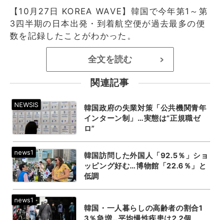
【10月27日 KOREA WAVE】韓国で今年第1～第
3四半期の日本出発・到着航空便が過去最多の便
数を記録したことがわかった。
全文を読む
>
関連記事
韓国政府の失業対策「公共機関青年
インターン制」…実態は“正規職ゼ
ロ”
韓国訪問した外国人「92.5％」ショ
ッピング好む…博物館「22.6％」と
低調
韓国・一人暮らしの高齢者の割合1
3％急増…平均慢性疾患は2.2個