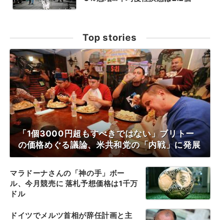
Top stories
「1個3000円超もすべきではない」ブリトー
の価格めぐる議論、米共和党の「内戦」に発展
マラドーナさんの「神の手」ボー
ル、今月競売に 落札予想価格は1千万
ドル
ドイツでメルツ首相が辞任計画と主