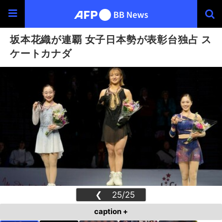
坂本花織が連覇 女子日本勢が表彰台独占 ス
ケートカナダ
❮
25/25
❯
caption +