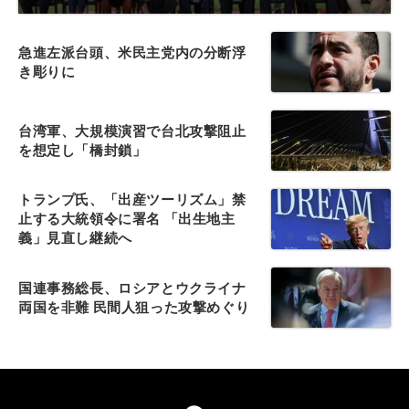
急進左派台頭、米民主党内の分断浮
き彫りに
台湾軍、大規模演習で台北攻撃阻止
を想定し「橋封鎖」
トランプ氏、「出産ツーリズム」禁
止する大統領令に署名 「出生地主
義」見直し継続へ
国連事務総長、ロシアとウクライナ
両国を非難 民間人狙った攻撃めぐり