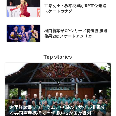
世界女王・坂本花織がSP首位発進
スケートカナダ
樋口新葉がGPシリーズ初優勝 渡辺
倫果2位 スケートアメリカ
Top stories
太平洋諸島フォーラム、中国のミサイル非難す
る共同声明採択できず 親中2か国が反対