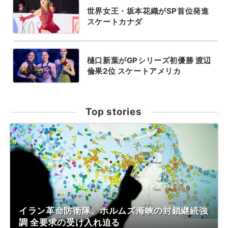
世界女王・坂本花織がSP首位発進
スケートカナダ
樋口新葉がGPシリーズ初優勝 渡辺
倫果2位 スケートアメリカ
Top stories
イラン革命防衛隊、ホルムズ海峡の封鎖継続強
調 全要求の受け入れ迫る