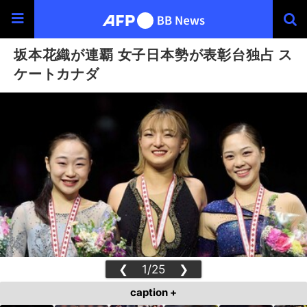
坂本花織が連覇 女子日本勢が表彰台独占 ス
ケートカナダ
❮
1/25
❯
caption +