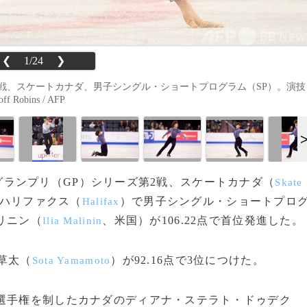
❮
1/24
❯
第2戦、スケートカナダ、男子シングル・ショートプログラム（SP）。演技
obins / AFP
ケートグランプリ（GP）シリーズ第2戦、スケートカナダ（
Skate
・ハリファクス（
）で男子シングル・ショートプロ
Halifax
リニン（
、米国）が106.22点で首位発進した。
Ilia Malinin
本草太（
）が92.16点で3位につけた。
Sota Yamamoto
選手権を制したカナダのディアナ・ステラト・ドゥデク