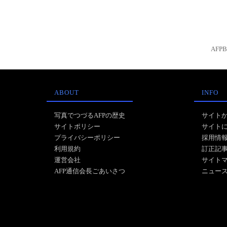
AFP
ABOUT
INFO
写真でつづるAFPの歴史
サイト
サイトポリシー
サイト
プライバシーポリシー
採用情
利用規約
訂正記
運営会社
サイト
AFP通信会長ごあいさつ
ニュー