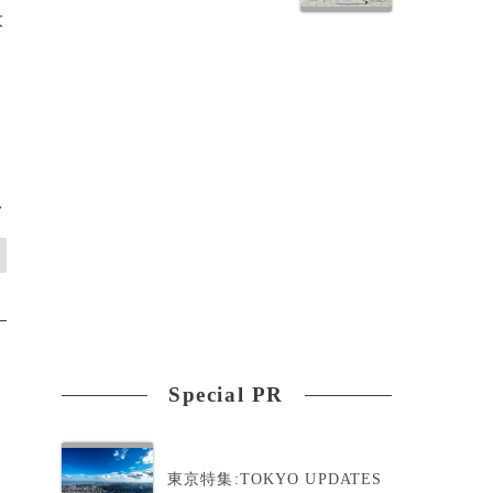
大
>
Special PR
東京特集:TOKYO UPDATES