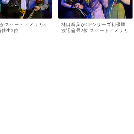
がスケートアメリカ3
樋口新葉がGPシリーズ初優勝
浦佳生3位
渡辺倫果2位 スケートアメリカ