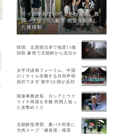
タイの学校で10代少年が発砲、教
師・生徒ら6人殺害 祖父母殺害し
た後移動
韓国、北西部沿岸で地雷15個
回収 豪雨で北朝鮮から流出か
太平洋諸島フォーラム、中国
のミサイル非難する共同声明
採択できず 親中2か国が反対
グ
国連事務総長、ロシアとウク
ライナ両国を非難 民間人狙っ
た攻撃めぐり
北朝鮮指導部、夏バテ対策に
犬肉スープ「補身湯」推奨