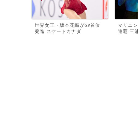
世界女王・坂本花織がSP首位
マリニン
発進 スケートカナダ
連覇 三