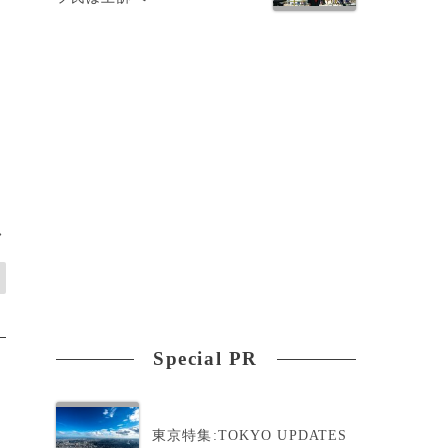
>
Special PR
東京特集:TOKYO UPDATES