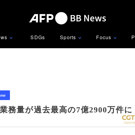
ews
SDGs
Sports
Focus
P
∨
∨
∨
ese
業務量が過去最高の7億2900万件に