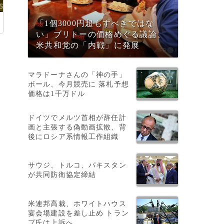
「1個3000円超もすべきではな
い」ブリトーの価格めぐる議論、
米共和党の「内戦」に発展
マラドーナさんの「神の手」
ボール、今月競売に 落札予想
価格は1千万ドル
ドイツでメルツ首相が辞任計
画と主張する偽動画拡散、背
後にロシア系情報工作組織
サウジ、トルコ、パキスタン
が共同防衛協定締結
米連邦高裁、ホワイトハウス
宴会場建設を差し止め トラン
プ氏は上訴へ