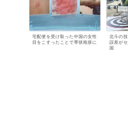
宅配便を受け取った中国の女性
北斗の技
目をこすったことで帯状疱疹に
誤差がセ
国