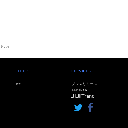
News
OTHER
SERVICES
RSS
プレスリリース
AFP WAA