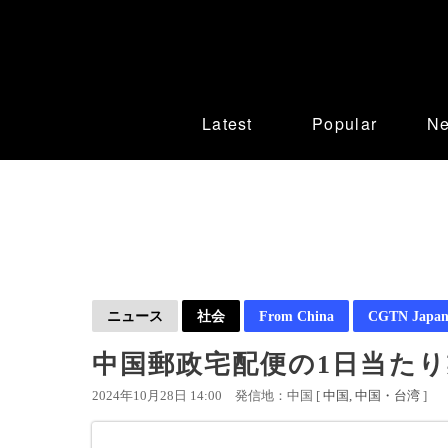
Latest
Popular
N
ニュース
社会
From China
CGTN Japan
中国郵政宅配便の1日当たり
2024年10月28日 14:00
発信地：中国 [
中国
中国・台湾
]