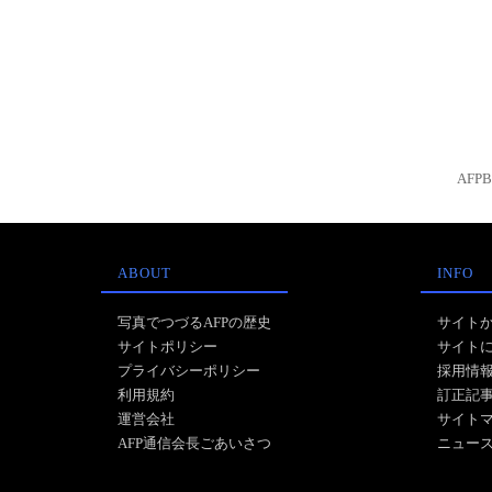
AFP
ABOUT
INFO
写真でつづるAFPの歴史
サイト
サイトポリシー
サイト
プライバシーポリシー
採用情
利用規約
訂正記
運営会社
サイト
AFP通信会長ごあいさつ
ニュー