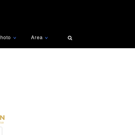
hoto
Area
∨
∨