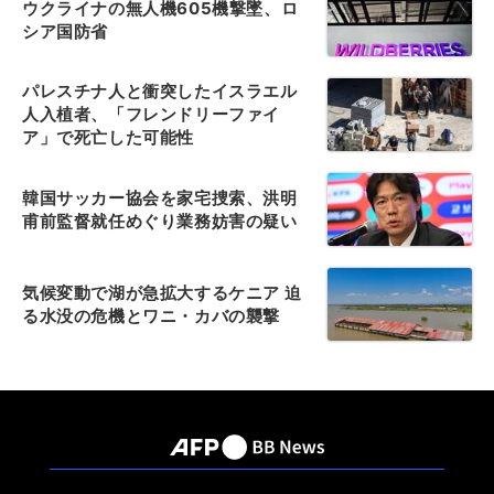
ウクライナの無人機605機撃墜、ロ
シア国防省
パレスチナ人と衝突したイスラエル
人入植者、「フレンドリーファイ
ア」で死亡した可能性
韓国サッカー協会を家宅捜索、洪明
甫前監督就任めぐり業務妨害の疑い
気候変動で湖が急拡大するケニア 迫
る水没の危機とワニ・カバの襲撃