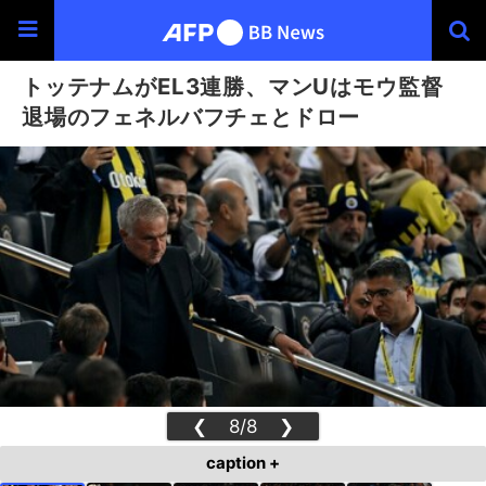
トッテナムがEL3連勝、マンUはモウ監督
退場のフェネルバフチェとドロー
❮
8/8
❯
caption +