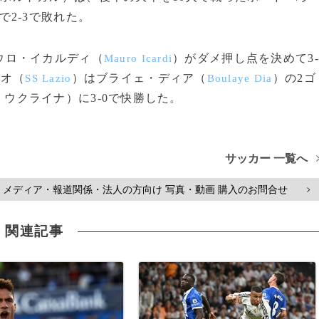
で2‐3で敗れた。
ウロ・イカルディ（
）がダメ押し点を決めて3‐
Mauro Icardi
ィオ（
）はブライェ・ディア（
）の2ゴ
SS Lazio
Boulaye Dia
、ウクライナ）に3‐0で快勝した。
サッカー 一覧へ
メディア・報道関係・法人の方向け 写真・動画 購入のお問合せ
>
関連記事