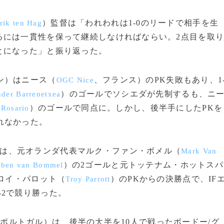
）監督は「われわれは1‐0のリードで相手を生
rik ten Hag
るには一貫性を保って継続しなければならい。2点目を取
とになった」と振り返った。
ン）はニース（
、フランス）のPK失敗もあり、1
OGC Nice
）のゴールでソシエダが先制するも、ニ
der Barrenetxea
）のゴールで同点に。しかし、後半手にしたPKを
 Rosario
れなかった。
は、元オランダ代表マルク・ファン・ボメル（
Mark Van
）の2ゴールと元トッテナム・ホットスパ
ben van Bommel
ロイ・パロット（
）のPKからの決勝点で、IF
Troy Parrott
‐2で競り勝った。
ポルトガル）は、後半の大半を10人で戦ったボードー/グ