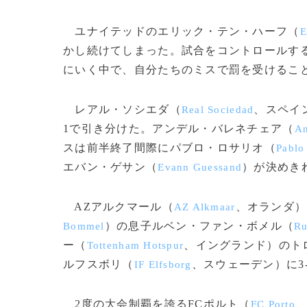
ユナイテッドのエリック・テン・ハーフ（
E
かし続けてしまった。試合をコントロールす
にいく中で、自分たちのミスで罰を受けるこ
レアル・ソシエダ（
、スペイ
Real Sociedad
1で引き分けた。アンデル・バレネチェア（
An
スは前半終了間際にパブロ・ロサリオ（
Pablo
エバン・ゲサン（
）が決めき
Evann Guessand
AZアルクマール（
、オランダ）
AZ Alkmaar
）の息子ルベン・ファン・ボメル（
Bommel
Ru
ー（
、イングランド）のト
Tottenham Hotspur
ルフスボリ（
、スウェーデン）に3
IF Elfsborg
2度の大会制覇を誇るFCポルト（
、
FC Porto