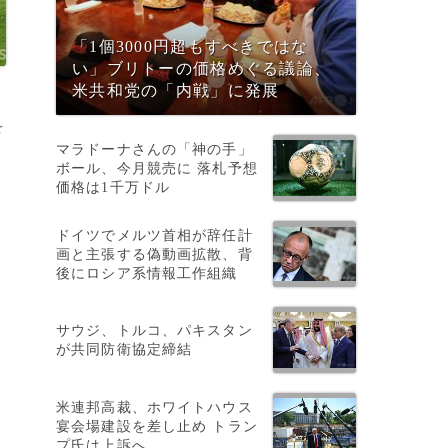
「1個3000円超もすべきではな
い」ブリトーの価格めぐる議論、
米共和党の「内戦」に発展
を
マラドーナさんの「神の手」
ボール、今月競売に 落札予想
価格は1千万ドル
ドイツでメルツ首相が辞任計
画と主張する偽動画拡散、背
後にロシア系情報工作組織
サウジ、トルコ、パキスタン
が共同防衛協定締結
米連邦高裁、ホワイトハウス
宴会場建設を差し止め トラン
プ氏は上訴へ