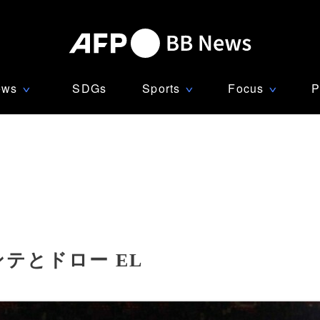
ews
SDGs
Sports
Focus
P
∨
∨
∨
テとドロー EL