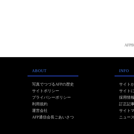
AFP
ABOUT
INFO
写真でつづるAFPの歴史
サイト
サイトポリシー
サイト
プライバシーポリシー
採用情
利用規約
訂正記
運営会社
サイト
AFP通信会長ごあいさつ
ニュー