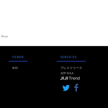
News
OTHER
SERVICES
RSS
プレスリリース
AFP WAA