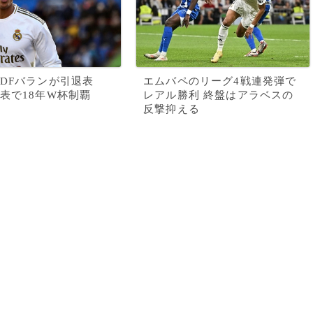
DFバランが引退表
エムバペのリーグ4戦連発弾で
表で18年W杯制覇
レアル勝利 終盤はアラベスの
反撃抑える