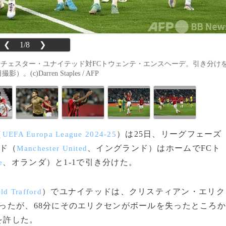
❮
1/8
❯
ンチェスター・ユナイテッド対FCトウェンテ・エンスヘーデ。引き分け
)Darren Staples / AFP
（
）は25日、リーグフェーズ
UEFA Europa League 2024-25
ド（
、イングランド）はホームでFCト
Manchester United
、オランダ）と1‐1で引き分けた。
e
）でユナイテッドは、クリスティアン・エリク
ld Trafford
ったが、68分にそのエリクセンがボールを失ったところか
を許した。