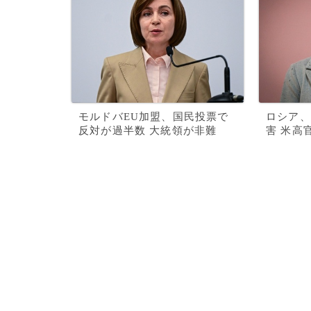
モルドバEU加盟、国民投票で
ロシア、
反対が過半数 大統領が非難
害 米高