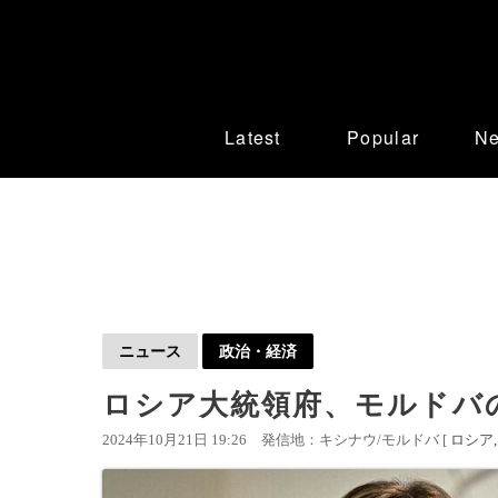
Latest
Popular
N
ニュース
政治・経済
ロシア大統領府、モルド
2024年10月21日 19:26
発信地：キシナウ/モルドバ [
ロシア