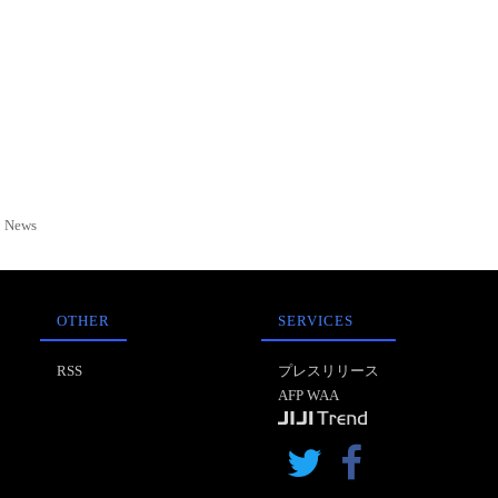
News
OTHER
SERVICES
RSS
プレスリリース
AFP WAA