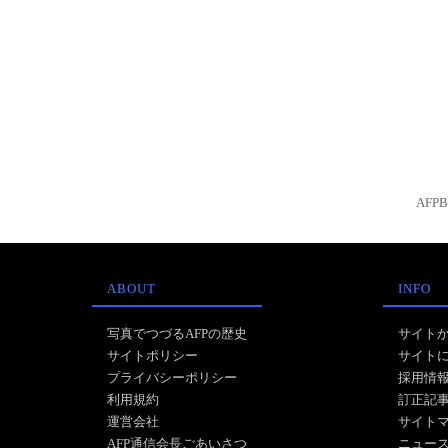
AFP
ABOUT
INFO
写真でつづるAFPの歴史
サイト
サイトポリシー
サイト
プライバシーポリシー
採用情
利用規約
訂正記
運営会社
サイト
AFP通信会長ごあいさつ
ニュー