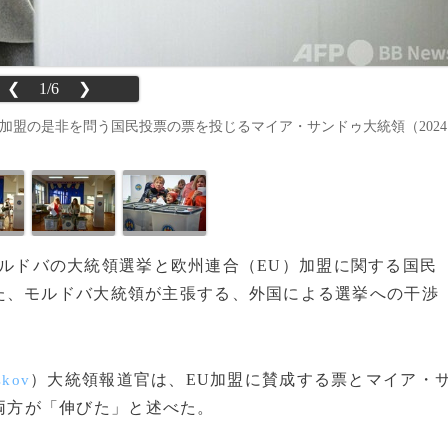
❮
1/6
❯
加盟の是非を問う国民投票の票を投じるマイア・サンドゥ大統領（2024
日、モルドバの大統領選挙と欧州連合（EU）加盟に関する国民
た、モルドバ大統領が主張する、外国による選挙への干渉
）大統領報道官は、EU加盟に賛成する票とマイア・
skov
両方が「伸びた」と述べた。