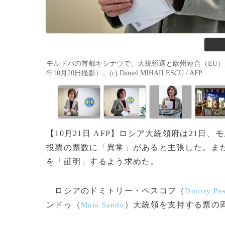
モルドバの首都キシナウで、大統領選と欧州連合（EU）
年10月20日撮影）。(c) Daniel MIHAILESCU / AFP
【10月21日 AFP】ロシア大統領府は21
投票の票数に「異常」があると主張した。ま
を「証明」するよう求めた。
ロシアのドミトリー・ペスコフ（
Dmitry Pe
ンドゥ（
）大統領を支持する票の
Maia Sandu