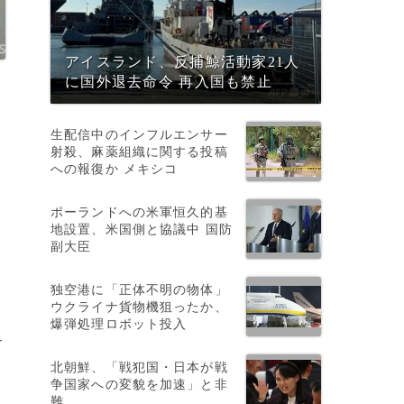
アイスランド、反捕鯨活動家21人
に国外退去命令 再入国も禁止
生配信中のインフルエンサー
射殺、麻薬組織に関する投稿
への報復か メキシコ
ポーランドへの米軍恒久的基
地設置、米国側と協議中 国防
副大臣
独空港に「正体不明の物体」
ウクライナ貨物機狙ったか、
爆弾処理ロボット投入
サ
北朝鮮、「戦犯国・日本が戦
争国家への変貌を加速」と非
難