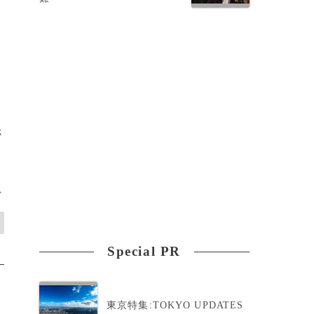
さ
>
Special PR
東京特集:TOKYO UPDATES