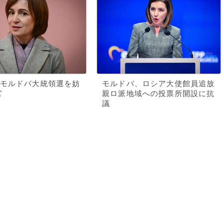
モルドバ大統領選を妨
モルドバ、ロシア大使館員追放
官
親ロ派地域への投票所開設に抗
議