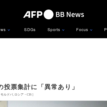
ews
SDGs
Sports
Focus
P
∨
∨
∨
バの投票集計に「異常あり」
モルドバ
ロシア・CIS
]