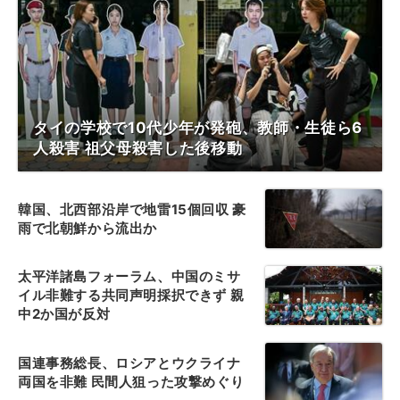
タイの学校で10代少年が発砲、教師・生徒ら6
人殺害 祖父母殺害した後移動
韓国、北西部沿岸で地雷15個回収 豪
雨で北朝鮮から流出か
太平洋諸島フォーラム、中国のミサ
イル非難する共同声明採択できず 親
中2か国が反対
国連事務総長、ロシアとウクライナ
両国を非難 民間人狙った攻撃めぐり