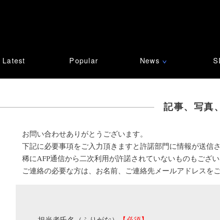
Latest
Popular
News
S
∨
記事、写真
お問い合わせありがとうございます。
下記に必要事項をご入力頂きますと許諾部門に情報が送信
稀にAFP通信から二次利用が許諾されていないものもござ
ご連絡の必要な方は、お名前、ご連絡先メールアドレスを