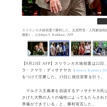
スリランカ大統領選で勝利した、左派野党・人民解放戦線（
撮影）。(c)Ishara S. Kodikara / AFP
【9月23日 AFP】スリランカ大統領選は2
ラ・クマラ・ディサナヤカ（
Anura Kumara Di
をつけて圧勝した。23日に就任宣誓を行う。
マルクス主義者を自認するディサナヤカ氏は
さげた大勢の人々の犠牲によってもたらされ
準備ができている」と、勝利宣言した。