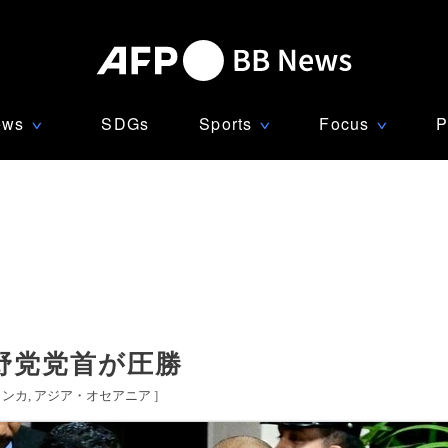
ews
SDGs
Sports
Focus
P
∨
∨
∨
野党党首が圧勝
ランカ
アジア・オセアニア
]