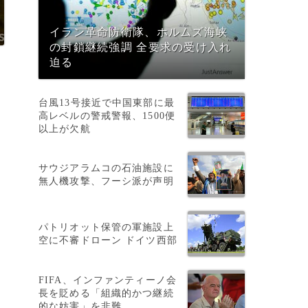
イラン革命防衛隊、ホルムズ海峡
の封鎖継続強調 全要求の受け入れ
迫る
台風13号接近で中国東部に最
高レベルの警戒警報、1500便
以上が欠航
サウジアラムコの石油施設に
無人機攻撃、フーシ派が声明
パトリオット保管の軍施設上
空に不審ドローン ドイツ西部
FIFA、インファンティーノ会
長を貶める「組織的かつ継続
的な妨害」を非難