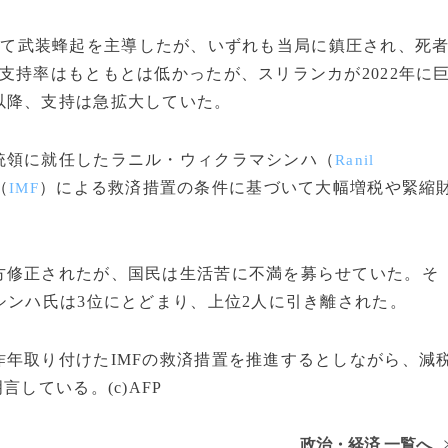
わたって武装蜂起を主導したが、いずれも当局に鎮圧され、死
支持率はもともとは低かったが、スリランカが2022年に
以降、支持は急拡大していた。
領に就任したラニル・ウィクラマシンハ（
Ranil
（
）による救済措置の条件に基づいて大幅増税や緊縮
IMF
修正されたが、国民は生活苦に不満を募らせていた。そ
シンハ氏は3位にとどまり、上位2人に引き離された。
年取り付けたIMFの救済措置を推進するとしながら、減
している。(c)AFP
政治・経済 一覧へ