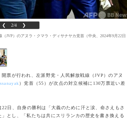
❮
2/4
❯
JVP）のアヌラ・クマラ・ディサナヤカ党首（中央、2024年9月22日
2日、開票が行われ、左派野党・人民解放戦線（JVP）のアヌ
）党首（55）が次点の対立候補に130万票近い差
ssanayak
22日、自身の勝利は「大義のために汗と涙、命さえもさ
た」とし、「私たちは共にスリランカの歴史を書き換える