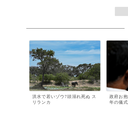
洪水で若いゾウ7頭溺れ死ぬ ス
政府お抱
リランカ
年の儀式