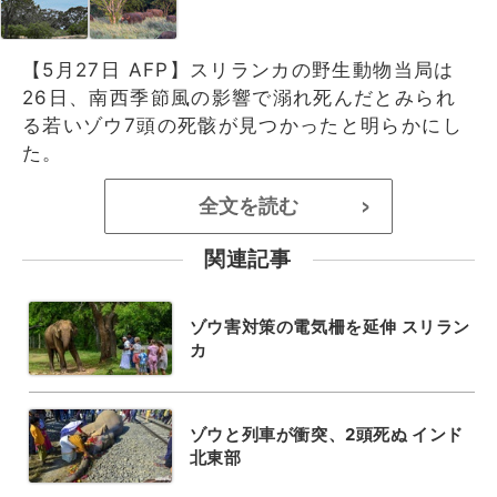
【5月27日 AFP】スリランカの野生動物当局は
26日、南西季節風の影響で溺れ死んだとみられ
る若いゾウ7頭の死骸が見つかったと明らかにし
た。
全文を読む
>
関連記事
ゾウ害対策の電気柵を延伸 スリラン
カ
ゾウと列車が衝突、2頭死ぬ インド
北東部