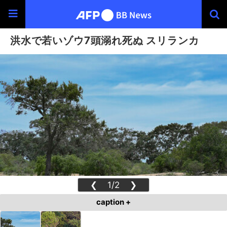
洪水で若いゾウ7頭溺れ死ぬ スリランカ
❮
1/2
❯
caption +