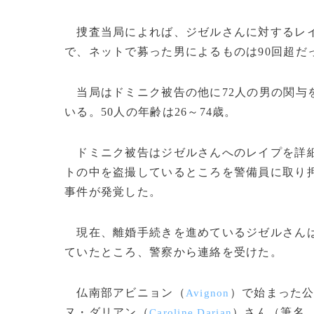
捜査当局によれば、ジゼルさんに対するレイ
で、ネットで募った男によるものは90回超だ
当局はドミニク被告の他に72人の男の関与
いる。50人の年齢は26～74歳。
ドミニク被告はジゼルさんへのレイプを詳細
トの中を盗撮しているところを警備員に取り
事件が発覚した。
現在、離婚手続きを進めているジゼルさんは
ていたところ、警察から連絡を受けた。
仏南部アビニョン（
）で始まった公
Avignon
ヌ・ダリアン（
）さん（筆名
Caroline Darian