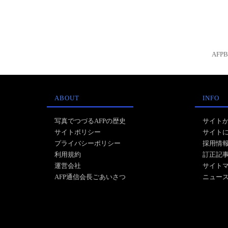
AFP
ABOUT
INFO
写真でつづるAFPの歴史
サイト
サイトポリシー
サイト
プライバシーポリシー
採用情
利用規約
訂正記
運営会社
サイト
AFP通信会長ごあいさつ
ニュー