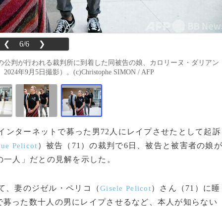
❮
6/6
❯
の公判が行われる裁判所に到着した同被告の娘、カロリーヌ・ダリアン
日撮影）。(c)Christophe SIMON / AFP
、インターネットで募った男72人にレイプさせたとして起訴
）被告（71）の裁判で6日、被告と被害者の娘
ue Pelicot
の一人」だとの見解を示した。
けて、妻のジゼル・ペリコ（
）さん（71）に睡
Gisele Pelicot
で募った数十人の男にレイプさせるなど、本人が知らない