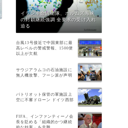
イラン革命防衛隊、ホルムズ海峡
の封鎖継続強調 全要求の受け入れ
迫る
台風13号接近で中国東部に最
高レベルの警戒警報、1500便
以上が欠航
サウジアラムコの石油施設に
無人機攻撃、フーシ派が声明
が
パトリオット保管の軍施設上
空に不審ドローン ドイツ西部
FIFA、インファンティーノ会
長を貶める「組織的かつ継続
的な妨害」を非難