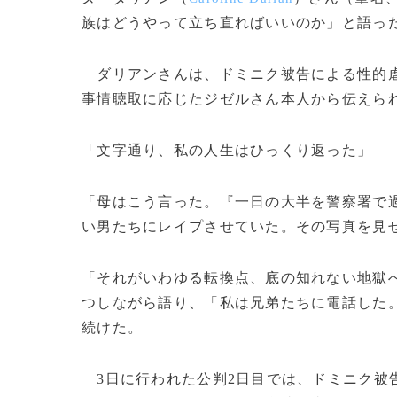
族はどうやって立ち直ればいいのか」と語っ
ダリアンさんは、ドミニク被告による性的虐待
事情聴取に応じたジゼルさん本人から伝えら
「文字通り、私の人生はひっくり返った」
「母はこう言った。『一日の大半を警察署で
い男たちにレイプさせていた。その写真を見
「それがいわゆる転換点、底の知れない地獄
つしながら語り、「私は兄弟たちに電話した
続けた。
3日に行われた公判2日目では、ドミニク被