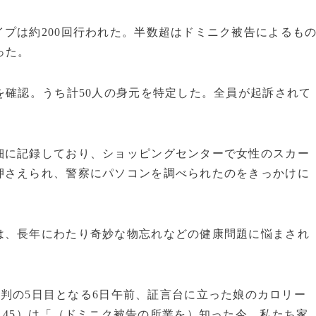
プは約200回行われた。半数超はドミニク被告によるも
った。
を確認。うち計50人の身元を特定した。全員が起訴されて
に記録しており、ショッピングセンターで女性のスカー
押さえられ、警察にパソコンを調べられたのをきっかけに
、長年にわたり奇妙な物忘れなどの健康問題に悩まされ
判の5日目となる6日午前、証言台に立った娘のカロリー
、45）は「（ドミニク被告の所業を）知った今、私たち家