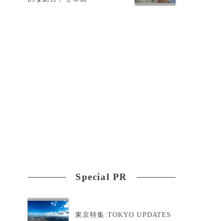
の
Special PR
東京特集:TOKYO UPDATES