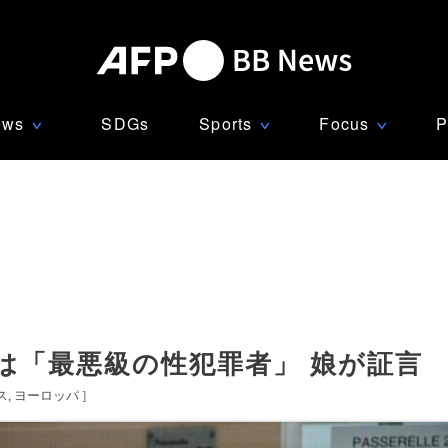
ews
SDGs
Sports
Focus
P
∨
∨
∨
は「最悪級の性犯罪者」 娘が証言
ス
ヨーロッパ
]