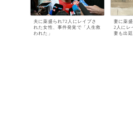
夫に薬盛られ72人にレイプさ
妻に薬盛
れた女性、事件発覚で「人生救
2人にレ
われた」
妻も出廷