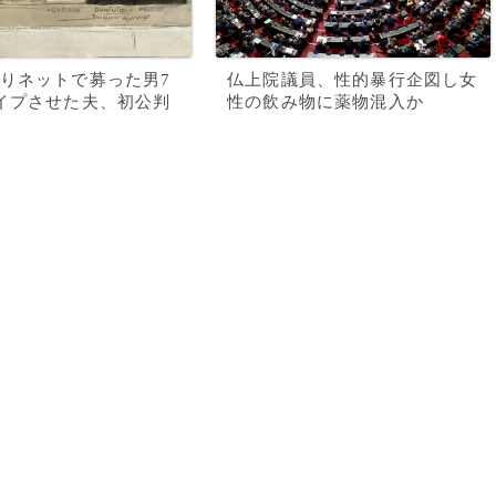
りネットで募った男7
仏上院議員、性的暴行企図し女
イプさせた夫、初公判
性の飲み物に薬物混入か