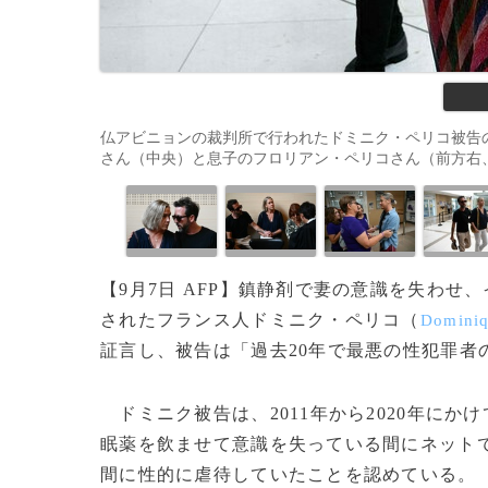
仏アビニョンの裁判所で行われたドミニク・ペリコ被告
さん（中央）と息子のフロリアン・ペリコさん（前方右、2024年9月5
【9月7日 AFP】鎮静剤で妻の意識を失わせ
されたフランス人ドミニク・ペリコ（
Dominiq
証言し、被告は「過去20年で最悪の性犯罪者
ドミニク被告は、2011年から2020年にか
眠薬を飲ませて意識を失っている間にネット
間に性的に虐待していたことを認めている。