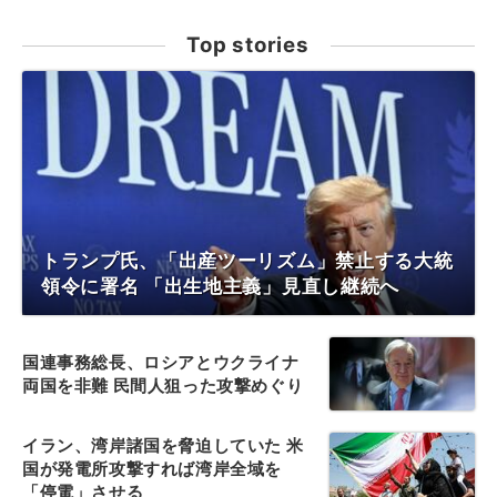
Top stories
トランプ氏、「出産ツーリズム」禁止する大統
領令に署名 「出生地主義」見直し継続へ
国連事務総長、ロシアとウクライナ
両国を非難 民間人狙った攻撃めぐり
イラン、湾岸諸国を脅迫していた 米
国が発電所攻撃すれば湾岸全域を
「停電」させる