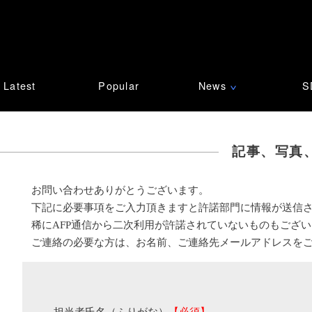
Latest
Popular
News
S
∨
記事、写真
お問い合わせありがとうございます。
下記に必要事項をご入力頂きますと許諾部門に情報が送信
稀にAFP通信から二次利用が許諾されていないものもござ
ご連絡の必要な方は、お名前、ご連絡先メールアドレスを