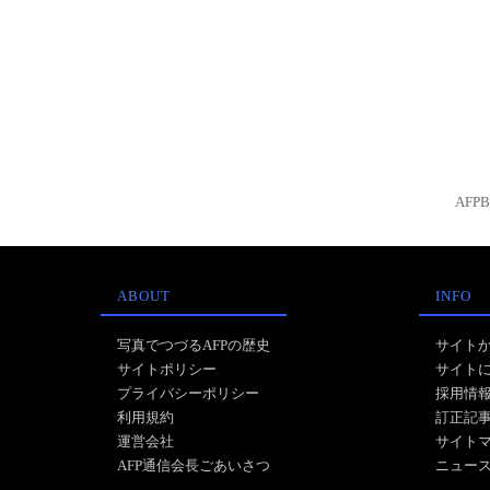
AFP
ABOUT
INFO
写真でつづるAFPの歴史
サイト
サイトポリシー
サイト
プライバシーポリシー
採用情
利用規約
訂正記
運営会社
サイト
AFP通信会長ごあいさつ
ニュー