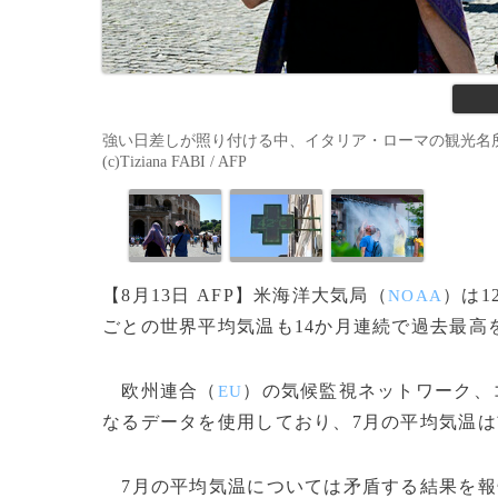
強い日差しが照り付ける中、イタリア・ローマの観光名所
(c)Tiziana FABI / AFP
【8月13日 AFP】米海洋大気局（
）は1
NOAA
ごとの世界平均気温も14か月連続で過去最高
欧州連合（
）の気候監視ネットワーク、
EU
なるデータを使用しており、7月の平均気温
7月の平均気温については矛盾する結果を報告