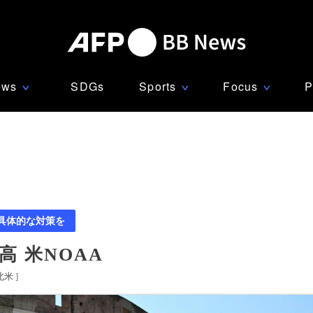
ews
SDGs
Sports
Focus
P
∨
∨
∨
 具体的な対策を
 米NOAA
北米
]