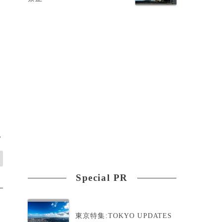
上
>
Special PR
東京特集:TOKYO UPDATES