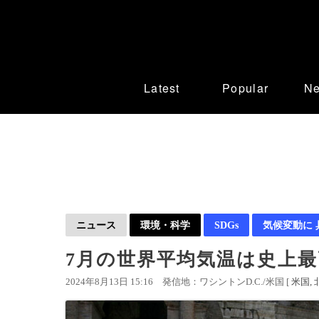
Latest
Popular
N
ニュース
環境・科学
SDGs
気候変動に
7月の世界平均気温は史上最高
2024年8月13日 15:16
発信地：ワシントンD.C./米国 [
米国