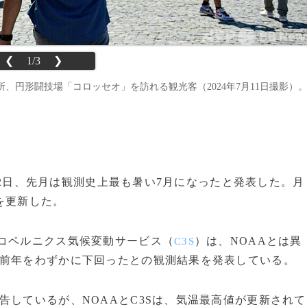
❮
1/3
❯
、円形闘技場「コロッセオ」を訪れる観光客（2024年7月11日撮影）
2日、先月は観測史上最も暑い7月になったと発表した。月
を更新した。
コペルニクス気候変動サービス（
）は、NOAAとは異
C3S
は前年をわずかに下回ったとの観測結果を発表している。
しているが、NOAAとC3Sは、気温最高値が更新されて