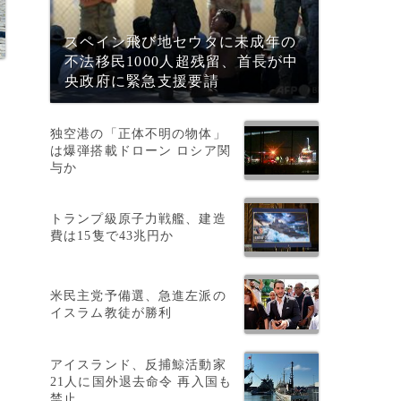
スペイン飛び地セウタに未成年の
不法移民1000人超残留、首長が中
央政府に緊急支援要請
。
独空港の「正体不明の物体」
は爆弾搭載ドローン ロシア関
与か
トランプ級原子力戦艦、建造
費は15隻で43兆円か
米民主党予備選、急進左派の
イスラム教徒が勝利
アイスランド、反捕鯨活動家
21人に国外退去命令 再入国も
禁止