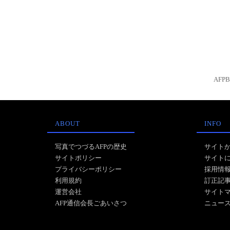
AFP
ABOUT
INFO
写真でつづるAFPの歴史
サイト
サイトポリシー
サイト
プライバシーポリシー
採用情
利用規約
訂正記
運営会社
サイト
AFP通信会長ごあいさつ
ニュー