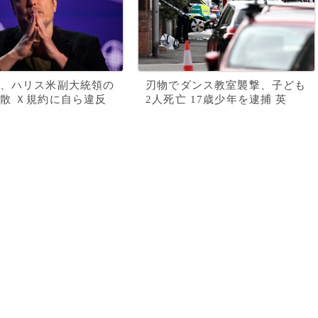
、ハリス米副大統領の
刃物でダンス教室襲撃、子ども
散 Ｘ規約に自ら違反
2人死亡 17歳少年を逮捕 英