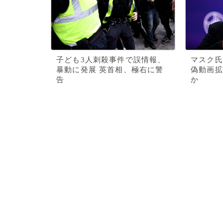
子ども3人刺殺事件で誤情報、
マスク氏
暴動に発展 英首相、極右に警
偽動画拡
告
か