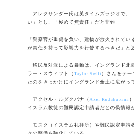
アレクサンダー氏は英タイムズラジオで、「
い」とし、「極めて無責任」だと非難。
「警察官が重傷を負い、建物が放火されてい
が責任を持って影響力を行使するべきだ」と
移民反対派による暴動は、イングランド北
ラー・スウィフト（
）さんをテー
Taylor Swift
たのをきっかけにイングランド全土に広がっ
アクセル・ルダクバナ（
Axel Rudakubana
イスラム教徒の難民認定申請者だとの偽情報
モスク（イスラム礼拝所）や難民認定申請者
クの警備を強化している。