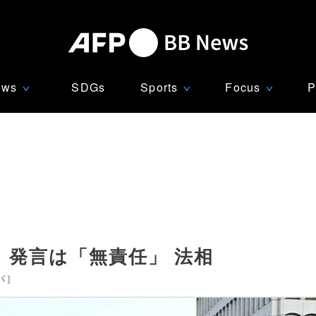
ews
SDGs
Sports
Focus
P
∨
∨
∨
」発言は「無責任」 法相
パ
]