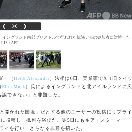
❮
3/6
❯
、イングランド南部ブリストルで行われた抗議デモの参加者に対峙（た
S / AFP
ンダー（
）法相は6日、実業家でX（旧ツイ
Heidi Alexander
（
）氏によるイングランドと北アイルランドに
Elon Musk
容認できない」と非難した。
と開かれた国境」だとする他のユーザーの投稿にリプラ
Xに投稿し、批判を浴びた。翌5日にもキア・スターマー
ライを行い、さらなる非難を招いた。