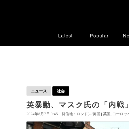
Latest
Popular
N
ニュース
社会
英暴動、マスク氏の「内戦
2024年8月7日 9:45
発信地：ロンドン/英国 [
英国
ヨーロッ