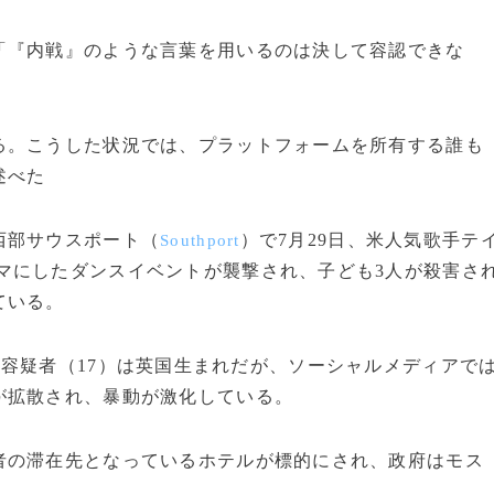
『内戦』のような言葉を用いるのは決して容認できな
る。こうした状況では、プラットフォームを所有する誰も
述べた
西部サウスポート（
）で7月29日、米人気歌手テ
Southport
マにしたダンスイベントが襲撃され、子ども3人が殺害さ
ている。
）容疑者（17）は英国生まれだが、ソーシャルメディアで
が拡散され、暴動が激化している。
の滞在先となっているホテルが標的にされ、政府はモス