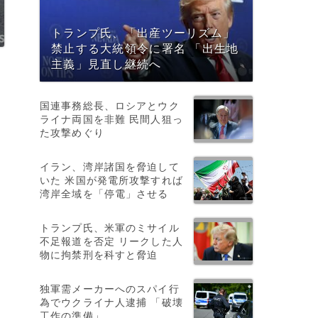
トランプ氏、「出産ツーリズム」
禁止する大統領令に署名 「出生地
主義」見直し継続へ
国連事務総長、ロシアとウク
ライナ両国を非難 民間人狙っ
た攻撃めぐり
イラン、湾岸諸国を脅迫して
いた 米国が発電所攻撃すれば
ッ
湾岸全域を「停電」させる
広
トランプ氏、米軍のミサイル
不足報道を否定 リークした人
物に拘禁刑を科すと脅迫
イ
独軍需メーカーへのスパイ行
為でウクライナ人逮捕 「破壊
工作の準備」