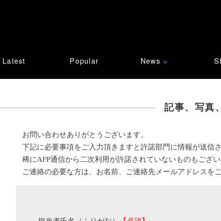
Latest
Popular
News
S
∨
記事、写真
お問い合わせありがとうございます。
下記に必要事項をご入力頂きますと許諾部門に情報が送信
稀にAFP通信から二次利用が許諾されていないものもござ
ご連絡の必要な方は、お名前、ご連絡先メールアドレスを