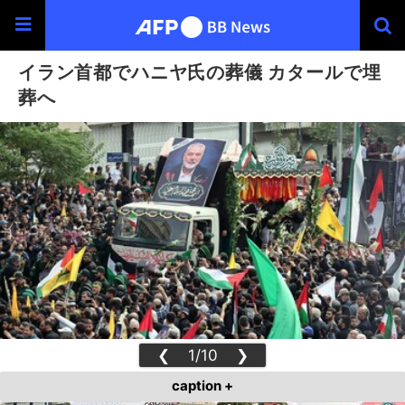
イラン首都でハニヤ氏の葬儀 カタールで埋
葬へ
❮
1/10
❯
caption +