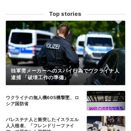
Top stories
独軍需メーカーへのスパイ行為でウクライナ人
逮捕 「破壊工作の準備」
ウクライナの無人機605機撃墜、ロ
シア国防省
パレスチナ人と衝突したイスラエル
人入植者、「フレンドリーファイ