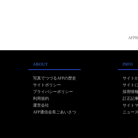
AFP
ABOUT
INFO
写真でつづるAFPの歴史
サイト
サイトポリシー
サイト
プライバシーポリシー
採用情
利用規約
訂正記
運営会社
サイト
AFP通信会長ごあいさつ
ニュー