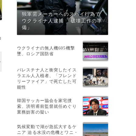
独軍需メーカーへのスパイ行為で
ウクライナ人逮捕 「破壊工作の準
備」
ロ
ウクライナの無人機605機撃
墜、ロシア国防省
パレスチナ人と衝突したイス
ラエル人入植者、「フレンド
リーファイア」で死亡した可
能性
間
韓国サッカー協会を家宅捜
索、洪明甫前監督就任めぐり
業務妨害の疑い
気候変動で湖が急拡大するケ
ニア 迫る水没の危機とワニ・