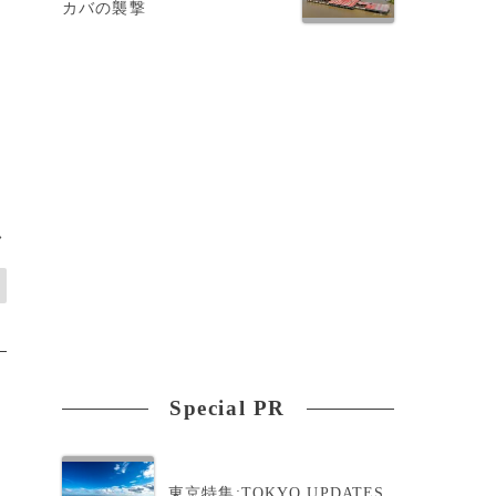
カバの襲撃
>
Special PR
東京特集:TOKYO UPDATES