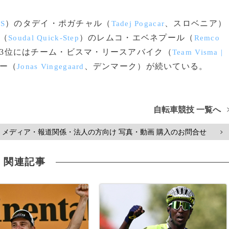
）のタデイ・ポガチャル（
、スロベニア）
S
Tadej Pogacar
（
）のレムコ・エベネプール（
Soudal Quick-Step
Remco
同3位にはチーム・ビスマ・リースアバイク（
Team Visma |
ー（
、デンマーク）が続いている。
Jonas Vingegaard
自転車競技 一覧へ
メディア・報道関係・法人の方向け 写真・動画 購入のお問合せ
>
関連記事