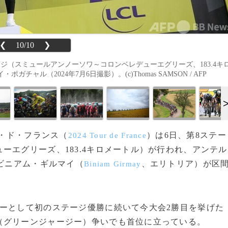
❮
10/10
❯
ジ（スミュールアンノーソワ～コロンベレデューエグリーズ、183.4キ
ル（2024年7月6日撮影）。(c)Thomas SAMSON / AFP
ル・ド・フランス（
）は6日、第8ステー
2024 Tour de France
ーエグリーズ、183.4キロメートル）が行われ、アンテル
ビニアム・ギルマイ（
、エリトリア）が区
Biniam Girmay
ーとして初のステージ優勝に続いて今大会2勝目を挙げた
（グリーンジャージー）争いでも首位に立っている。