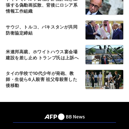
張する偽動画拡散、背後にロシア系
情報工作組織
サウジ、トルコ、パキスタンが共同
防衛協定締結
米連邦高裁、ホワイトハウス宴会場
建設を差し止め トランプ氏は上訴へ
タイの学校で10代少年が発砲、教
師・生徒ら6人殺害 祖父母殺害した
後移動