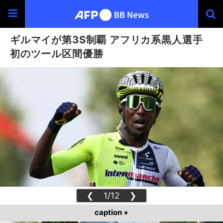
ギルマイが第3S制覇 アフリカ系黒人選手
初のツール区間優勝
❮
1/12
❯
caption +