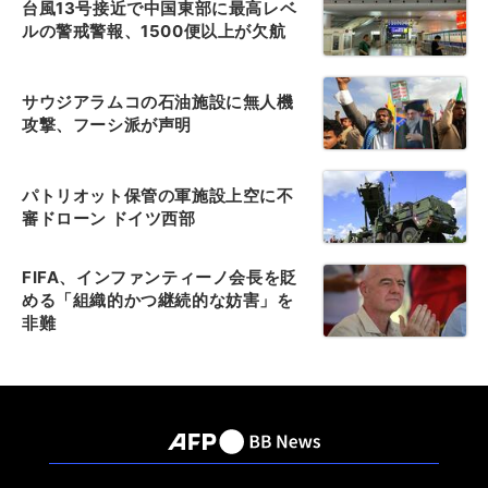
台風13号接近で中国東部に最高レベ
ルの警戒警報、1500便以上が欠航
サウジアラムコの石油施設に無人機
攻撃、フーシ派が声明
パトリオット保管の軍施設上空に不
審ドローン ドイツ西部
FIFA、インファンティーノ会長を貶
める「組織的かつ継続的な妨害」を
非難