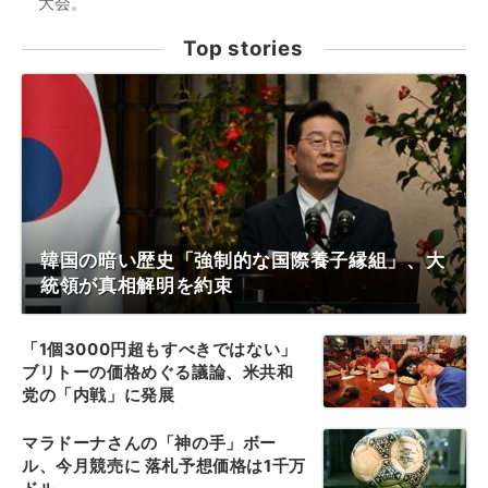
大会。
Top stories
韓国の暗い歴史「強制的な国際養子縁組」、大
統領が真相解明を約束
「1個3000円超もすべきではない」
ブリトーの価格めぐる議論、米共和
党の「内戦」に発展
マラドーナさんの「神の手」ボー
ル、今月競売に 落札予想価格は1千万