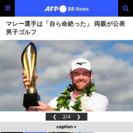
マレー選手は「自ら命絶った」 両親が公表
男子ゴルフ
❮
2/4
❯
caption +