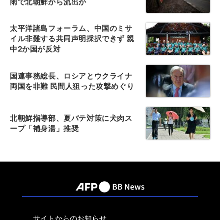
雨で北朝鮮から流出か
太平洋諸島フォーラム、中国のミサ
イル非難する共同声明採択できず 親
中2か国が反対
国連事務総長、ロシアとウクライナ
両国を非難 民間人狙った攻撃めぐり
北朝鮮指導部、夏バテ対策に犬肉ス
ープ「補身湯」推奨
サイトからのお知らせ