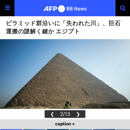
ピラミッド群沿いに「失われた川」、巨石
運搬の謎解く鍵か エジプト
❮
2/13
❯
caption +