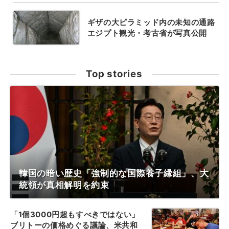
ギザの大ピラミッド内の未知の通路
エジプト観光・考古省が写真公開
Top stories
韓国の暗い歴史「強制的な国際養子縁組」、大
統領が真相解明を約束
「1個3000円超もすべきではない」
ブリトーの価格めぐる議論、米共和