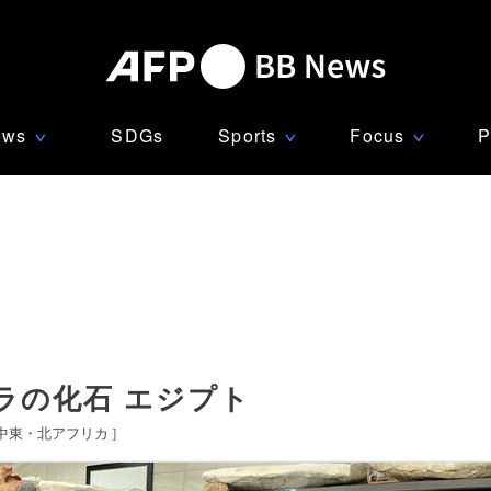
ews
SDGs
Sports
Focus
P
∨
∨
∨
ジラの化石 エジプト
中東・北アフリカ
]