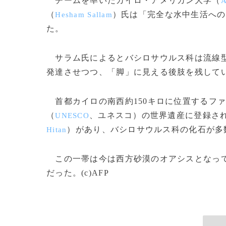
チームを率いたカイロ・アメリカン大学（
A
（
）氏は「完全な水中生活への
Hesham Sallam
た。
サラム氏によるとバシロサウルス科は流線型
発達させつつ、「脚」に見える後肢を残して
首都カイロの南西約150キロに位置するフ
（
、ユネスコ）の世界遺産に登録さ
UNESCO
）があり、バシロサウルス科の化石が多
Hitan
この一帯は今は西方砂漠のオアシスとなってい
だった。(c)AFP