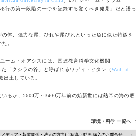
）のヒシャーム・サラム
merican University in Cairo
移行の第一段階の一つを記録する驚くべき発見」だと語
の体、強力な尾、ひれや尾びれといった魚に似た特徴を
いた。
ァユーム・オアシスには、国連教育科学文化機関
れた「クジラの谷」と呼ばれるワディ・ヒタン（
Wadi al-
数出土している。
るが、5600万～3400万年前の始新世には熱帯の海の底
環境・科学 一覧へ
メディア・報道関係・法人の方向け 写真・動画 購入のお問合せ
>