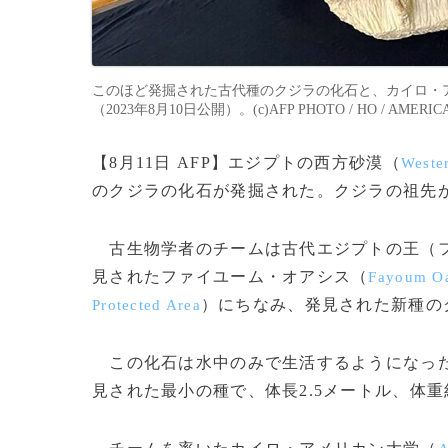
このほど発掘された古代種のクジラの化石と、カイロ・
（2023年8月10日公開）。(c)AFP PHOTO / HO / AMERICAN
【8月11日 AFP】エジプトの西方砂漠（
Weste
のクジラの化石が発掘された。クジラの祖先
古生物学者のチームは古代エジプトの王（
見されたファイユーム・オアシス（
Fayoum Oa
）にちなみ、発見された新種の
Protected Area
この化石は水中のみで生活するようになった
見された最小の種で、体長2.5メートル、体重