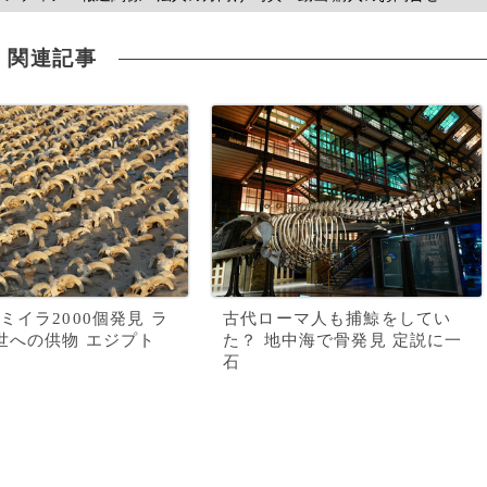
関連記事
ミイラ2000個発見 ラ
古代ローマ人も捕鯨をしてい
世への供物 エジプト
た？ 地中海で骨発見 定説に一
石