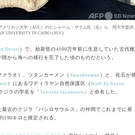
アメリカン大学（AUC）のヒシャーム・サラム氏（右）ら。同大学提供
 UNIVERSITY IN CAIRO (AUC)
）で、始新世の4100万年前に生息していた古代種
rn Desert
が陸から海への移行を完了した頃のものだという。
ファラオ）、ツタンカーメン（
）と、化石が
Tutankhamun
）にあるワディラヤン自然保護区（
sis
Wadi El-Rayan
クジラの学名を「
」と命名した。
Tutcetus rayanensis
最古のクジラ「バシロサウルス」の仲間でこれまでに発
約190キロと推定される。