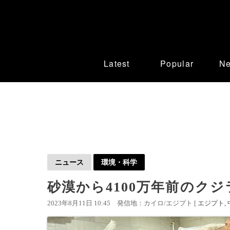
Latest
Popular
N
ニュース
環境・科学
砂漠から4100万年前のク
2023年8月11日 10:45
発信地：カイロ/エジプト [
エジプト