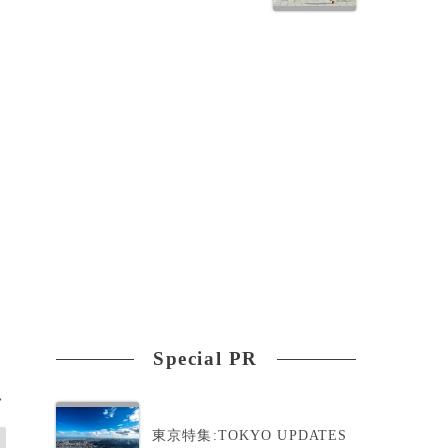
っ
Special PR
>
東京特集:TOKYO UPDATES