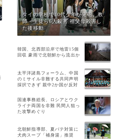
タイの学校で10代少年が発砲、教
師・生徒ら6人殺害 祖父母殺害し
た後移動
韓国、北西部沿岸で地雷15個
回収 豪雨で北朝鮮から流出か
太平洋諸島フォーラム、中国
発
のミサイル非難する共同声明
採択できず 親中2か国が反対
国連事務総長、ロシアとウク
ライナ両国を非難 民間人狙っ
た攻撃めぐり
北朝鮮指導部、夏バテ対策に
犬肉スープ「補身湯」推奨