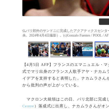
仏パリ郊外のサンドニに完成したアクアティクスセンタ
央、2024年4月4日撮影）。(c)Gonzalo Fuentes / POOL / AF
【4月5日 AFP】フランスのエマニュエル・
式でマリ出身のフランス人歌手アヤ・ナカム
イデアを支持すると表明した。ナカムラさん
から批判の声が上がっている。
マクロン大統領はこの日、パリ北部に完成し
）落成式に出席し、ナカムラさんがオ
Centre