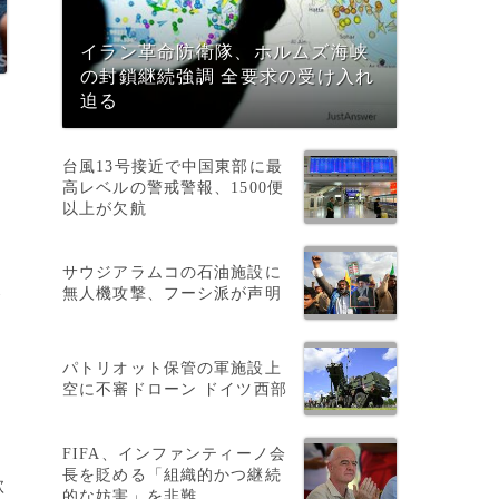
イラン革命防衛隊、ホルムズ海峡
の封鎖継続強調 全要求の受け入れ
迫る
台風13号接近で中国東部に最
高レベルの警戒警報、1500便
以上が欠航
サウジアラムコの石油施設に
無人機攻撃、フーシ派が声明
会
パトリオット保管の軍施設上
空に不審ドローン ドイツ西部
FIFA、インファンティーノ会
長を貶める「組織的かつ継続
歌
的な妨害」を非難