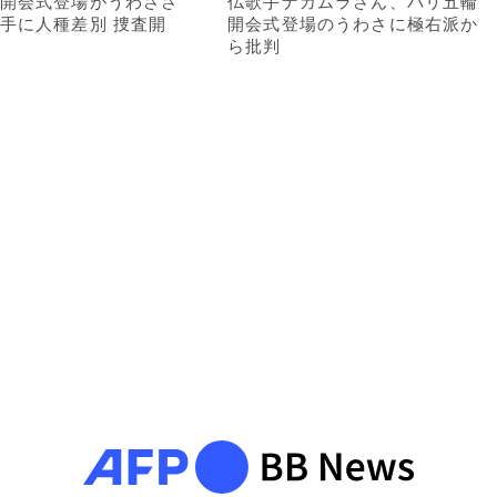
開会式登場がうわささ
仏歌手ナカムラさん、パリ五輪
手に人種差別 捜査開
開会式登場のうわさに極右派か
ら批判