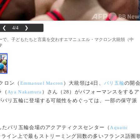
❮
4/4
❯
ーで、子どもたちと言葉を交わすエマニュエル・マクロン大統領（中
P
マクロン（
）大統領は4日、
の開
Emmanuel Macron
パリ五輪
ラ（
）さん（28）がパフォーマンスをするア
Aya Nakamura
がパリ五輪に登場する可能性をめぐっては、一部の保守派
たパリ五輪会場のアクアティクスセンター（
Aquatic
ンライン上で最もストリーミング回数の多いフランス語圏