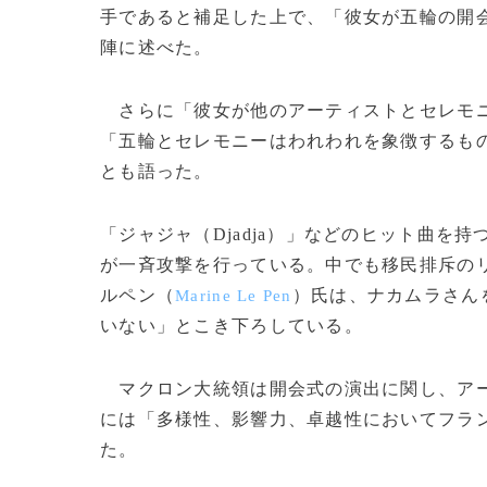
手であると補足した上で、「彼女が五輪の開
陣に述べた。
さらに「彼女が他のアーティストとセレモニ
「五輪とセレモニーはわれわれを象徴するも
とも語った。
「ジャジャ（Djadja）」などのヒット曲
が一斉攻撃を行っている。中でも移民排斥の
ルペン（
）氏は、ナカムラさん
Marine Le Pen
いない」とこき下ろしている。
マクロン大統領は開会式の演出に関し、アー
には「多様性、影響力、卓越性においてフラ
た。