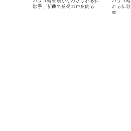
パリ五輪登場がうわさされる仏
パリ五輪
歌手、新曲で反発の声皮肉る
れる仏歌
始