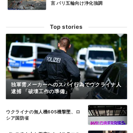
言 パリ五輪向け浄化強調
Top stories
独軍需メーカーへのスパイ行為でウクライナ人
逮捕 「破壊工作の準備」
ウクライナの無人機605機撃墜、ロ
シア国防省