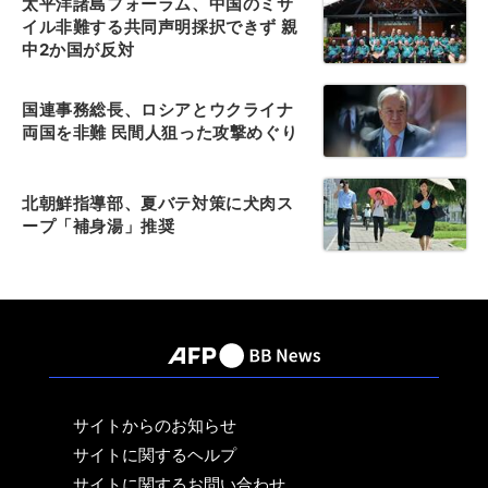
太平洋諸島フォーラム、中国のミサ
イル非難する共同声明採択できず 親
中2か国が反対
国連事務総長、ロシアとウクライナ
両国を非難 民間人狙った攻撃めぐり
北朝鮮指導部、夏バテ対策に犬肉ス
ープ「補身湯」推奨
サイトからのお知らせ
サイトに関するヘルプ
サイトに関するお問い合わせ