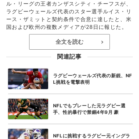
ル・リーグの王者カンザスシティ・チーフスが、
ラグビーウェールズ代表のスター選手ルイス・リ
ース・ザミットと契約条件で合意に達したと、米
国および欧州の複数メディアが28日に報じた。
全文を読む
>
関連記事
ラグビーウェールズ代表の新鋭、NF
L挑戦を電撃表明
NFLでもプレーした元ラグビー選
手、性的暴行で禁錮4年9月 豪
NFLに挑戦するラグビー元イングラ