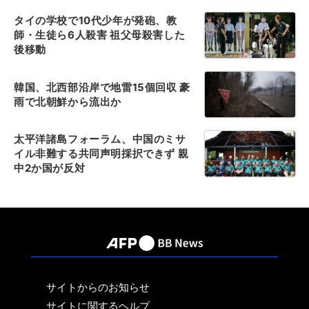
タイの学校で10代少年が発砲、教
師・生徒ら6人殺害 祖父母殺害した
後移動
韓国、北西部沿岸で地雷15個回収 豪
雨で北朝鮮から流出か
太平洋諸島フォーラム、中国のミサ
イル非難する共同声明採択できず 親
中2か国が反対
サイトからのお知らせ
サイトに関するヘルプ