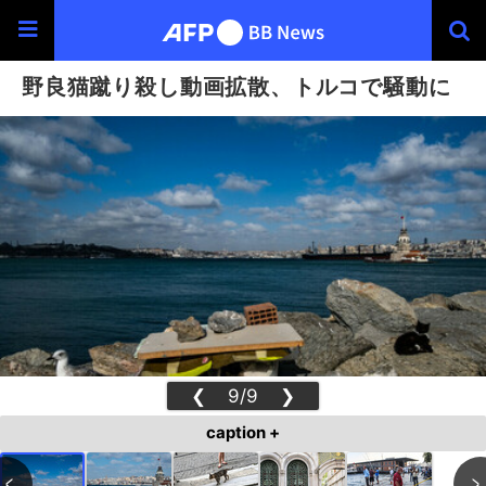
野良猫蹴り殺し動画拡散、トルコで騒動に
❮
9/9
❯
caption +