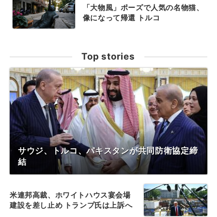
「大物風」ポーズで人気の名物猫、
像になって帰還 トルコ
Top stories
サウジ、トルコ、パキスタンが共同防衛協定締
結
米連邦高裁、ホワイトハウス宴会場
建設を差し止め トランプ氏は上訴へ