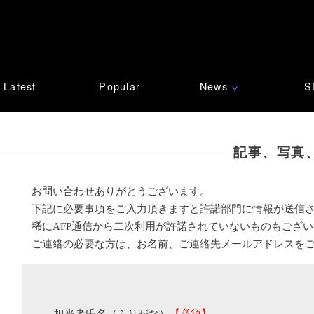
Latest
Popular
News
S
∨
記事、写真
お問い合わせありがとうございます。
下記に必要事項をご入力頂きますと許諾部門に情報が送信
稀にAFP通信から二次利用が許諾されていないものもござ
ご連絡の必要な方は、お名前、ご連絡先メールアドレスを