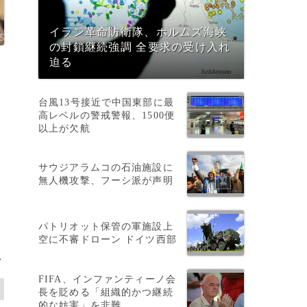
イラン革命防衛隊、ホルムズ海峡
の封鎖継続強調 全要求の受け入れ
迫る
台風13号接近で中国東部に最
高レベルの警戒警報、1500便
以上が欠航
サウジアラムコの石油施設に
無人機攻撃、フーシ派が声明
パトリオット保管の軍施設上
空に不審ドローン ドイツ西部
>
FIFA、インファンティーノ会
長を貶める「組織的かつ継続
的な妨害」を非難