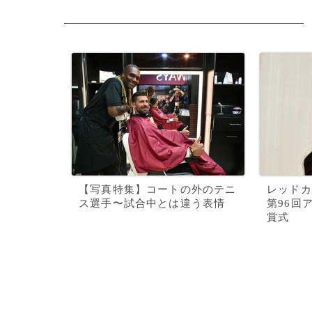
【写真特集】コートの外のテニ
レッドカ
ス選手〜試合中とは違う表情
第96回
賞式