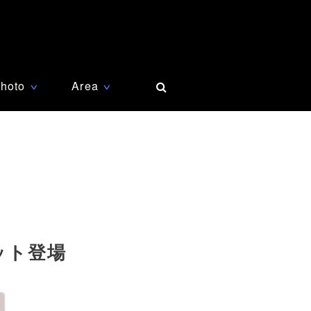
hoto
Area
∨
∨
ット登場