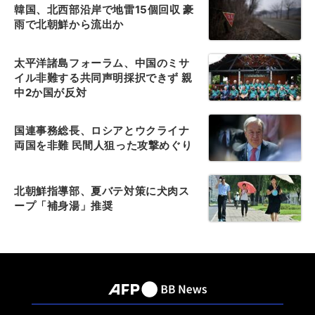
韓国、北西部沿岸で地雷15個回収 豪
雨で北朝鮮から流出か
太平洋諸島フォーラム、中国のミサ
イル非難する共同声明採択できず 親
中2か国が反対
国連事務総長、ロシアとウクライナ
両国を非難 民間人狙った攻撃めぐり
北朝鮮指導部、夏バテ対策に犬肉ス
ープ「補身湯」推奨