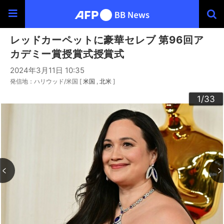
レッドカーペットに豪華セレブ 第96回ア
カデミー賞授賞式授賞式
2024年3月11日 10:35
発信地：ハリウッド/米国 [
米国
北米
]
30
33
20
23
24
26
29
32
22
25
27
28
10
13
14
16
19
31
12
15
17
18
21
11
3
4
6
9
2
5
7
8
1
/33
/33
/33
/33
/33
/33
/33
/33
/33
/33
/33
/33
/33
/33
/33
/33
/33
/33
/33
/33
/33
/33
/33
/33
/33
/33
/33
/33
/33
/33
/33
/33
/33