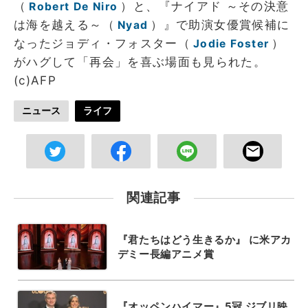
（
）と、『ナイアド ～その決意
Robert De Niro
は海を越える～（
）』で助演女優賞候補に
Nyad
なったジョディ・フォスター（
）
Jodie Foster
がハグして「再会」を喜ぶ場面も見られた。
(c)AFP
ニュース
ライフ
関連記事
『君たちはどう生きるか』 に米アカ
デミー長編アニメ賞
『オッペンハイマー』5冠 ジブリ映