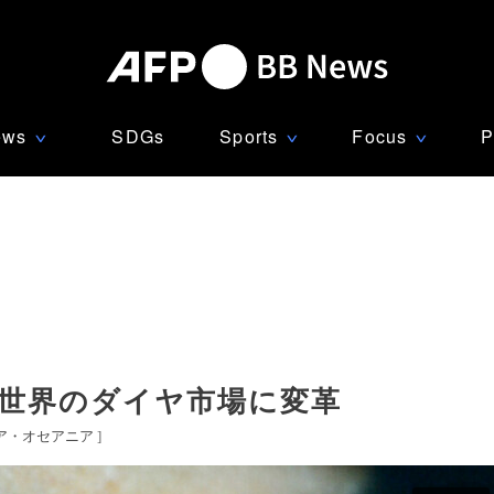
ews
SDGs
Sports
Focus
P
∨
∨
∨
 世界のダイヤ市場に変革
ア・オセアニア
]