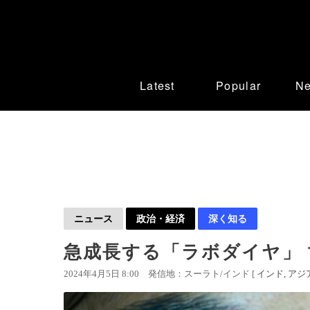
Latest
Popular
N
ニュース
政治・経済
深く知る
急成長する「ラボダイヤ」
2024年4月5日 8:00
発信地：スーラト/インド [
インド
アジ