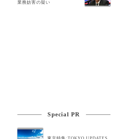
業務妨害の疑い
け
Special PR
東京特集:TOKYO UPDATES