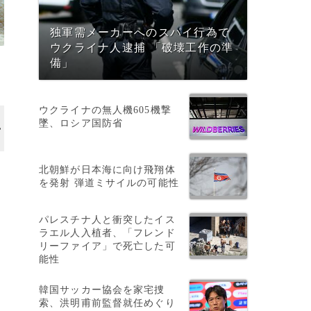
独軍需メーカーへのスパイ行為で
ウクライナ人逮捕 「破壊工作の準
備」
ウクライナの無人機605機撃
墜、ロシア国防省
北朝鮮が日本海に向け飛翔体
を発射 弾道ミサイルの可能性
パレスチナ人と衝突したイス
ラエル人入植者、「フレンド
リーファイア」で死亡した可
カ
能性
ず
韓国サッカー協会を家宅捜
索、洪明甫前監督就任めぐり