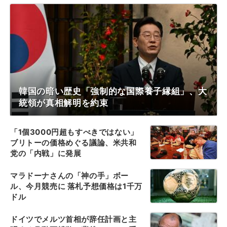
韓国の暗い歴史「強制的な国際養子縁組」、大
統領が真相解明を約束
「1個3000円超もすべきではない」
ブリトーの価格めぐる議論、米共和
党の「内戦」に発展
マラドーナさんの「神の手」ボー
ル、今月競売に 落札予想価格は1千万
ドル
ドイツでメルツ首相が辞任計画と主