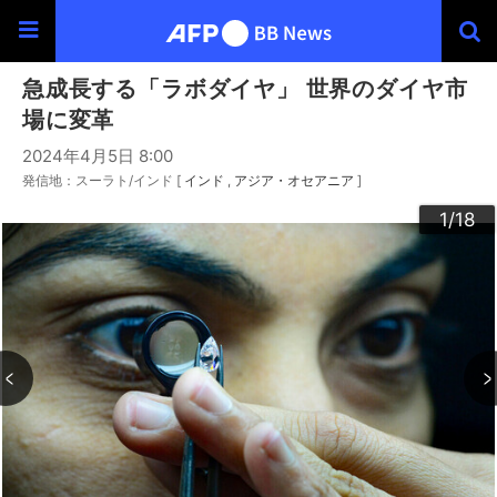
急成長する「ラボダイヤ」 世界のダイヤ市
場に変革
2024年4月5日 8:00
発信地：スーラト/インド [
インド
アジア・オセアニア
]
10
13
14
16
12
15
17
18
11
3
4
6
9
2
5
7
8
1
/18
/18
/18
/18
/18
/18
/18
/18
/18
/18
/18
/18
/18
/18
/18
/18
/18
/18