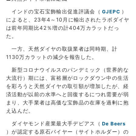
インドの宝石宝飾輸出促進評議会（
）
GJEPC
によると、23年4～10月に輸出されたラボダイヤ
は前年同期比42％増の計404万カラットだっ
た。
一方、天然ダイヤの取扱業者は同時期、計
1130万カラットの減少を報告した。
新型コロナウイルスのパンデミック（世界的な
大流行）期には、富裕層がロックダウン中の生活
を彩ろうと天然ダイヤの取引額が増加したが、経
済活動が以前の水準へと回復するにつれ需要が弱
まり、大手業者は高価な宝飾品の在庫を過剰に抱
え込んだ。
ダイヤモンド産業最大手デビアス（
De Beers
）が認定する原石バイヤー（サイトホルダー）の