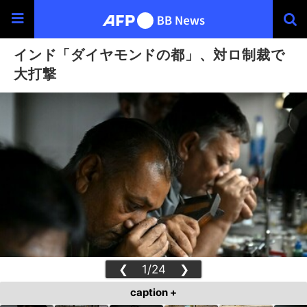
インド「ダイヤモンドの都」、対ロ制裁で
大打撃
❮
1/24
❯
caption +