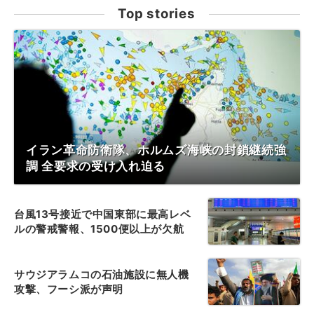
Top stories
イラン革命防衛隊、ホルムズ海峡の封鎖継続強
調 全要求の受け入れ迫る
台風13号接近で中国東部に最高レベ
ルの警戒警報、1500便以上が欠航
サウジアラムコの石油施設に無人機
攻撃、フーシ派が声明