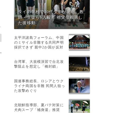
タイの学校で10代少年が発砲、教
師・生徒ら6人殺害 祖父母殺害し
た後移動
>
太平洋諸島フォーラム、中国
のミサイル非難する共同声明
採択できず 親中2か国が反対
台湾軍、大規模演習で台北攻
撃阻止を想定し「橋封鎖」
国連事務総長、ロシアとウク
ライナ両国を非難 民間人狙っ
た攻撃めぐり
北朝鮮指導部、夏バテ対策に
犬肉スープ「補身湯」推奨