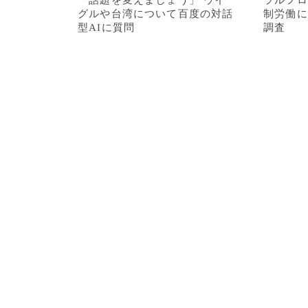
「話題を変えましょう」 ウイ
ラルフロ
グルや台湾について百度の対話
制労働に
型AIに質問
調査