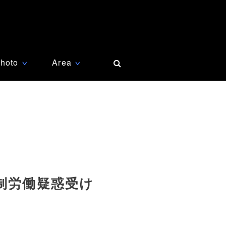
hoto
Area
∨
∨
制労働疑惑受け
）