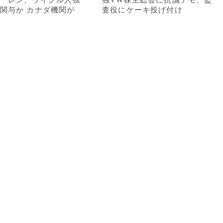
ーレン、ウイグル人強
独VW株主総会に抗議デモ、監
関与か カナダ機関が
査役にケーキ投げ付け