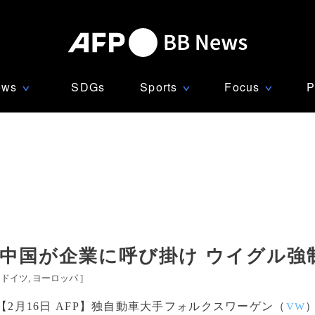
ews
SDGs
Sports
Focus
P
∨
∨
∨
 中国が企業に呼び掛け ウイグル強
ドイツ
ヨーロッパ
]
【2月16日 AFP】独自動車大手フォルクスワーゲン（
VW