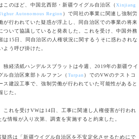
はこのほど、中国北西部・新疆ウイグル自治区（
Xinjiang
）で同社の事業に関連し強制労
Uighur Autonomous Region
働が行われていた疑惑が浮上し、同自治区での事業の将来
について協議していると発表した。これを受け、中国外務
省は15日、同自治区の人権状況に関するうそに惑わされな
いよう呼び掛けた。
独経済紙ハンデルスブラットは今週、2019年の新疆ウイ
グル自治区東部トルファン（
）でのVWのテストコ
Turpan
ース建設工事で、強制労働が行われていた可能性があると
報じた。
これを受けVWは14日、工事に関連し人権侵害が行われ
たな情報が入り次第、調査を実施すると約束した。
害疑惑は「新疆ウイグル自治区を不安定化させるためにで