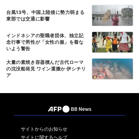
台風13号、中国上陸後に勢力弱まる
東部では交通に影響
インドネシアの聖職者団体、独立記
念行事で男性が「女性の服」を着な
いよう警告
大量の素焼き容器積んだ古代ローマ
の沈没船発見 ワイン運搬か 伊シチリ
ア
サイトからのお知らせ
サイトに関するヘルプ