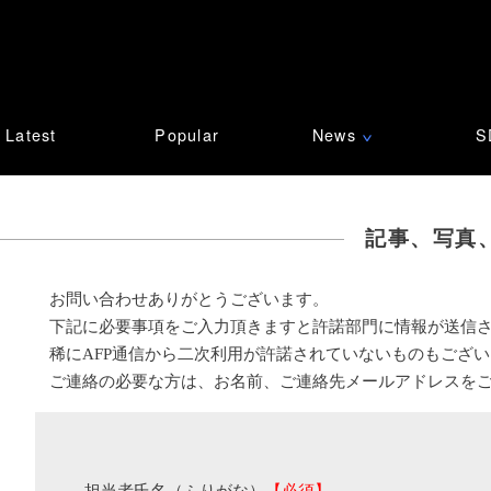
Latest
Popular
News
S
∨
記事、写真
お問い合わせありがとうございます。
下記に必要事項をご入力頂きますと許諾部門に情報が送信
稀にAFP通信から二次利用が許諾されていないものもござ
ご連絡の必要な方は、お名前、ご連絡先メールアドレスを