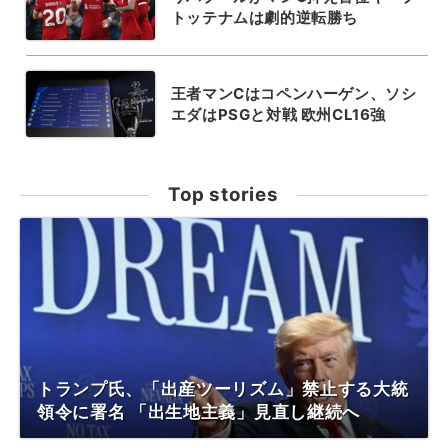
トッテナムは劇的逆転勝ち
王者マンCはコペンハーゲン、ソシ
エダはPSGと対戦 欧州CL16強
Top stories
トランプ氏、「出産ツーリズム」禁止する大統
領令に署名 「出生地主義」見直し継続へ