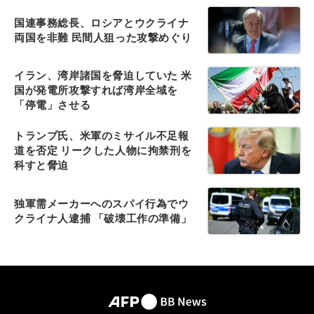
国連事務総長、ロシアとウクライナ
両国を非難 民間人狙った攻撃めぐり
イラン、湾岸諸国を脅迫していた 米
国が発電所攻撃すれば湾岸全域を
「停電」させる
トランプ氏、米軍のミサイル不足報
道を否定 リークした人物に拘禁刑を
科すと脅迫
独軍需メーカーへのスパイ行為でウ
クライナ人逮捕 「破壊工作の準備」