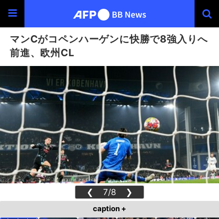
マンCがコペンハーゲンに快勝で8強入りへ
前進、欧州CL
❮
7/8
❯
caption +